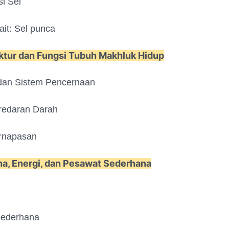
si Sel
kait: Sel punca
ktur dan Fungsi Tubuh Makhluk Hidup
dan Sistem Pencernaan
redaran Darah
ernapasan
a, Energi, dan Pesawat Sederhana
Sederhana