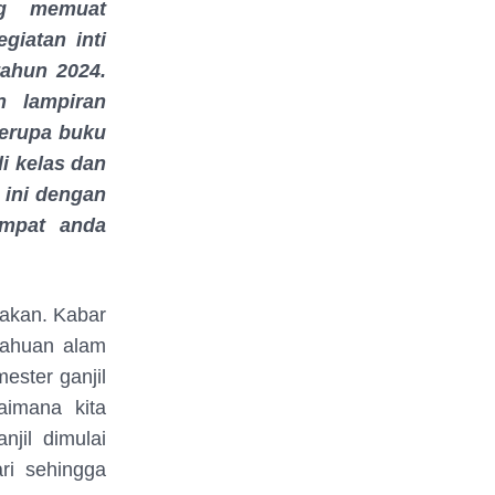
ng memuat
giatan inti
tahun 2024.
n lampiran
berupa buku
i kelas dan
 ini dengan
empat anda
gakan. Kabar
tahuan alam
ster ganjil
aimana kita
jil dimulai
ri sehingga