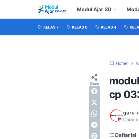
Modul Ajar SD
Modu
KELAS 7
KELAS 6
KELAS 4
KELA
Home
K
modul 
cp 03
guru-
Update
Daftar Isi