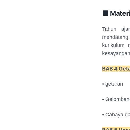
🟧 Mater
Tahun aja
mendatang,
kurikulum 
kesayangan a
BAB 4 Geta
• getaran
• Gelomban
• Cahaya da
BAB 5 Uns