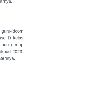
arnya.
 guru-idcom
ase D kelas
aupun genap
ikbud 2023.
terinya.