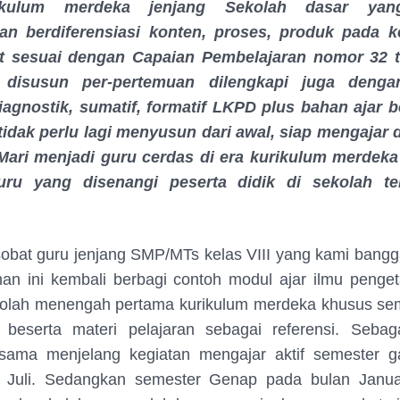
urikulum merdeka jenjang Sekolah dasar ya
an berdiferensiasi konten, proses, produk pada ke
t sesuai dengan Capaian Pembelajaran nomor 32 
 disusun per-pertemuan dilengkapi juga denga
agnostik, sumatif, formatif LKPD plus bahan ajar 
tidak perlu lagi menyusun dari awal, siap mengajar d
 Mari menjadi guru cerdas di era kurikulum merdeka
uru yang disenangi peserta didik di sekolah t
obat guru jenjang SMP/MTs kelas VIII yang kami bang
man ini kembali berbagi contoh modul ajar ilmu penge
kolah menengah pertama kurikulum merdeka khusus seme
beserta materi pelajaran sebagai referensi. Sebag
rsama menjelang kegiatan mengajar aktif semester gan
 Juli. Sedangkan semester Genap pada bulan Janua