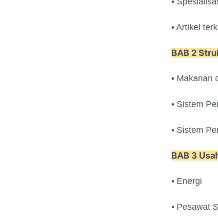
• Spesialisa
• Artikel ter
BAB 2 Stru
• Makanan 
• Sistem Pe
• Sistem P
BAB 3 Usah
• Energi
• Pesawat 