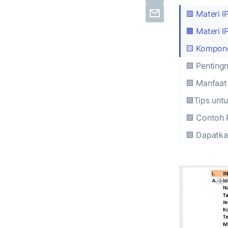
🟥 Materi I
🟧 Materi 
🟨 Komponen
🟪 Pentingn
🟦 Manfaat
🟩Tips unt
🟩 Contoh 
🟦 Dapatka