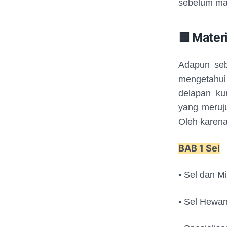
sebelum ma
🟥 Materi
Adapun seb
mengetahui
delapan ku
yang meruj
Oleh karena
BAB 1 Sel
• Sel dan M
• Sel Hewa