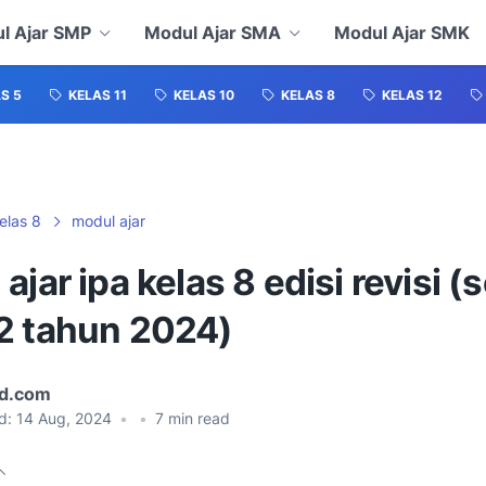
l Ajar SMP
Modul Ajar SMA
Modul Ajar SMK
S 5
KELAS 11
KELAS 10
KELAS 8
KELAS 12
elas 8
modul ajar
ajar ipa kelas 8 edisi revisi (
2 tahun 2024)
id.com
d:
14 Aug, 2024
•
•
7
min read