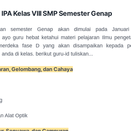
i IPA Kelas VIII SMP Semester Genap
ran semester Genap akan dimulai pada Januari
 ayo guru hebat ketahui materi pelajaran Ilmu penge
merdeka fase D yang akan disampaikan kepada pe
nda di kelas. berikut guru-id tuliskan...
ran, Gelombang, dan Cahaya
g
n Alat Optik
ur, Senyawa, dan Campuran