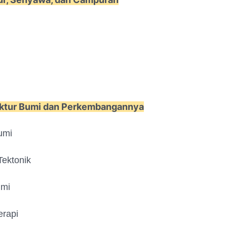
uktur Bumi dan Perkembangannya
umi
ektonik
umi
erapi