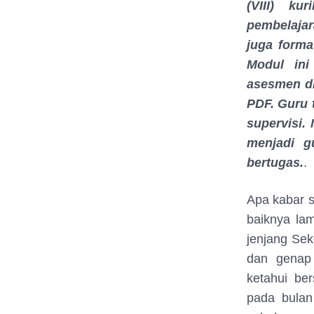
(VIII) k
pembelajar
juga forma
Modul ini
asesmen di
PDF. Guru 
supervisi.
menjadi g
bertugas.
.
Apa kabar s
baiknya la
jenjang Se
dan genap 
ketahui be
pada bulan