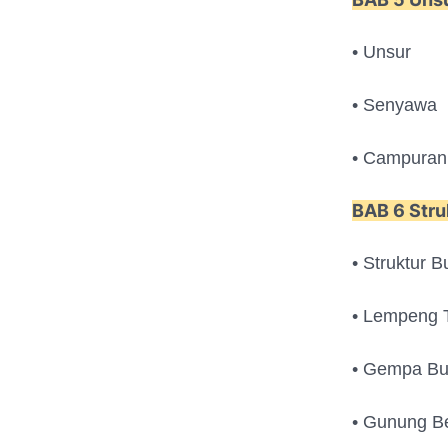
• Unsur
• Senyawa
• Campuran
BAB 6 Str
• Struktur B
• Lempeng T
• Gempa B
• Gunung B