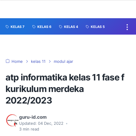
KELAS 7
KELAS 6
KELAS 4
KELAS 5
Home
kelas 11
modul ajar
atp informatika kelas 11 fase f
kurikulum merdeka
2022/2023
guru-id.com
Updated:
04 Dec, 2022
•
3
min read