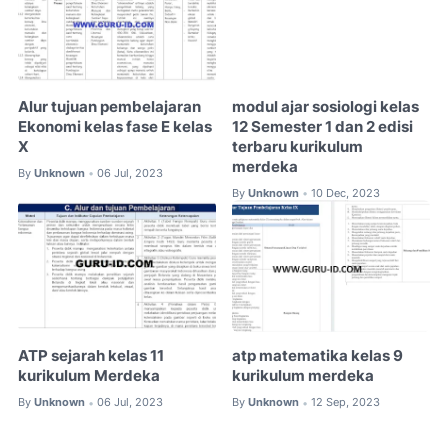
Alur tujuan pembelajaran
modul ajar sosiologi kelas
Ekonomi kelas fase E kelas
12 Semester 1 dan 2 edisi
X
terbaru kurikulum
merdeka
By
Unknown
06 Jul, 2023
•
By
Unknown
10 Dec, 2023
•
ATP sejarah kelas 11
atp matematika kelas 9
kurikulum Merdeka
kurikulum merdeka
By
Unknown
06 Jul, 2023
By
Unknown
12 Sep, 2023
•
•