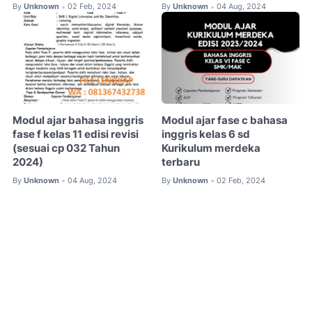
By
Unknown
02 Feb, 2024
By
Unknown
04 Aug, 2024
•
•
Modul ajar bahasa inggris
Modul ajar fase c bahasa
fase f kelas 11 edisi revisi
inggris kelas 6 sd
(sesuai cp 032 Tahun
Kurikulum merdeka
2024)
terbaru
By
Unknown
04 Aug, 2024
By
Unknown
02 Feb, 2024
•
•