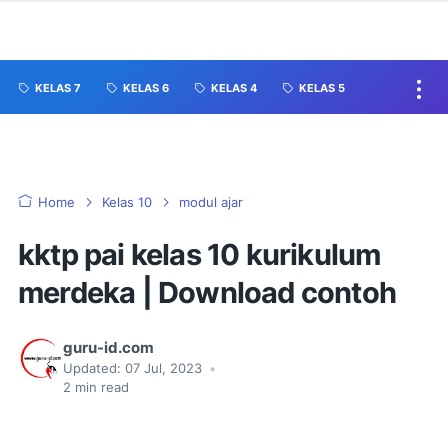
KELAS 7
KELAS 6
KELAS 4
KELAS 5
Home
Kelas 10
modul ajar
kktp pai kelas 10 kurikulum
merdeka | Download contoh
guru-id.com
Updated:
07 Jul, 2023
•
2
min read