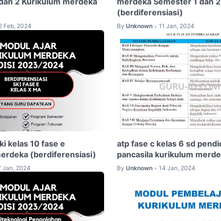
dan 2 Kurikulum merdeka
merdeka Semester 1 dan 2
(berdiferensiasi)
2 Feb, 2024
By
Unknown
11 Jan, 2024
•
ki kelas 10 fase e
atp fase c kelas 6 sd pendi
erdeka (berdiferensiasi)
pancasila kurikulum merd
7 Jan, 2024
By
Unknown
14 Jan, 2024
•