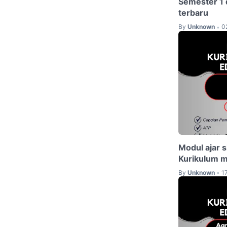
Semester 1 
terbaru
By
Unknown
0
•
Modul ajar s
Kurikulum m
By
Unknown
1
•