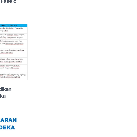
 Fase c
dikan
eka