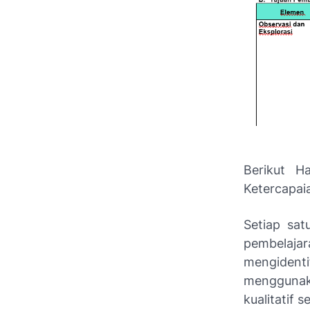
Berikut H
Ketercapai
Setiap sa
pembelaja
mengident
menggunaka
kualitatif s