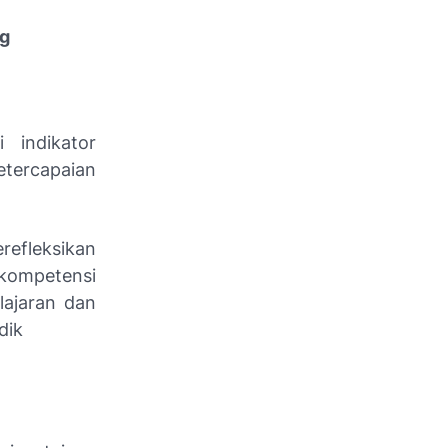
ng
i indikator
tercapaian
refleksikan
kompetensi
lajaran dan
dik