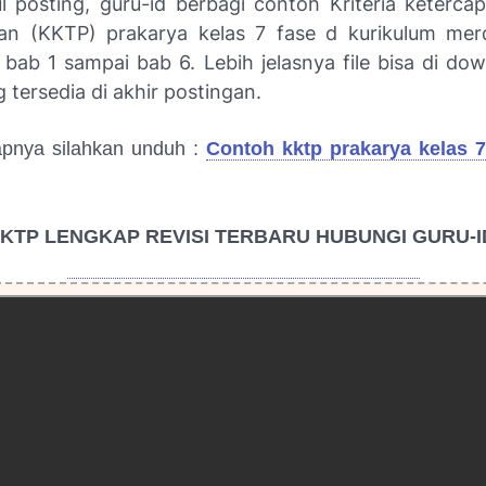
ul posting, guru-id berbagi contoh Kriteria ketercap
an (KKTP) prakarya kelas 7 fase d kurikulum me
bab 1 sampai bab 6. Lebih jelasnya file bisa di do
 tersedia di akhir postingan.
apnya silahkan unduh :
Contoh kktp prakarya kelas 
KTP LENGKAP REVISI TERBARU HUBUNGI GURU-I
HUBUNGI ADMIN GURU-ID LEWAT WA