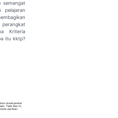
ap semangat
 pelajaran
 membagikan
n perangkat
 Kriteria
a itu kktp?