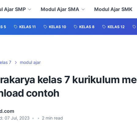
l Ajar SMP
Modul Ajar SMA
Modul Ajar SMK
S 5
KELAS 11
KELAS 10
KELAS 8
KELAS 12
elas 7
modul ajar
prakarya kelas 7 kurikulum m
nload contoh
id.com
d:
07 Jul, 2023
•
•
2
min read