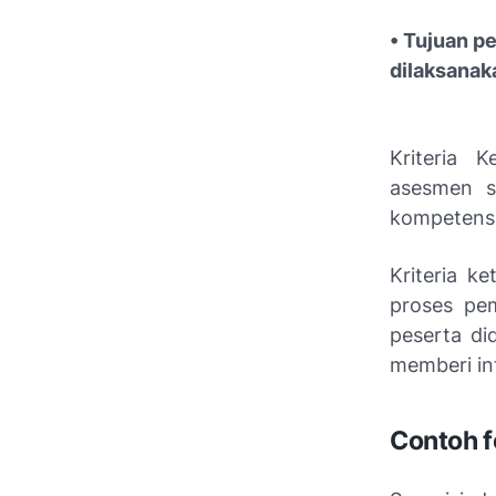
• Tujuan p
dilaksanak
Kriteria K
asesmen s
kompetensi
Kriteria k
proses pe
peserta di
memberi in
Contoh f