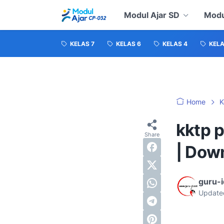
Modul Ajar SD
Modu
KELAS 7
KELAS 6
KELAS 4
KELA
Home
K
kktp 
| Dow
guru-
Update