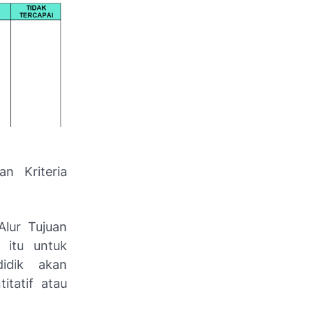
n Kriteria
lur Tujuan
 itu untuk
didik akan
itatif atau