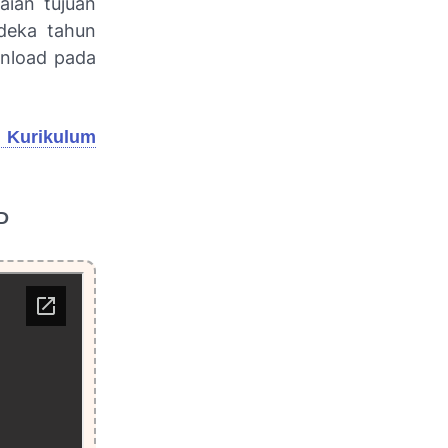
aian tujuan
rdeka tahun
wnload pada
7 Kurikulum
D