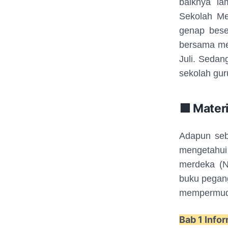
baiknya la
Sekolah Me
genap beser
bersama men
Juli. Seda
sekolah gur
🟥 Materi
Adapun seb
mengetahui
merdeka (N
buku pegang
mempermuda
Bab 1 Info