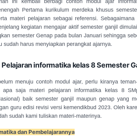
man ini kembali berbagi contoh modul ajar informat
nengah Pertama kurikulum merdeka khusus semester
ta materi pelajaran sebagai referensi. Sebagaimana 
jelang kegiatan mengajar aktif semester ganjil dimula
ngkan semester Genap pada bulan Januari sehingga se
u sudah harus menyiapkan perangkat ajarnya.
 Pelajaran informatika kelas 8 Semester Ga
elum menuju contoh modul ajar, perlu kiranya teman
 apa saja materi pelajaran informatika kelas 8 SM
asional) baik semester ganjil maupun genap yang m
an guru edisi revisi versi kemendikbud 2023. Oleh kare
h sudah kami tuliskan materi-materinya.
rmatika dan Pembelajarannya