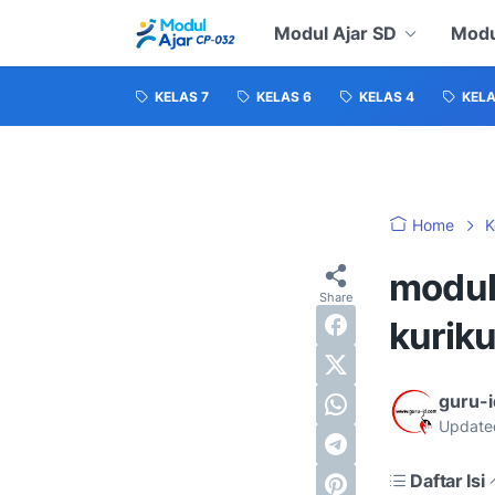
Modul Ajar SD
Modu
KELAS 7
KELAS 6
KELAS 4
KELA
Home
K
modul 
kurik
guru-
Update
Daftar Isi