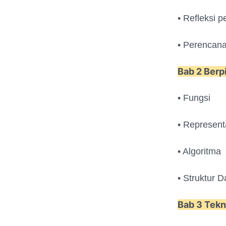
• Refleksi p
• Perencana
Bab 2 Berp
• Fungsi
• Represen
• Algoritma
• Struktur 
Bab 3 Tekn