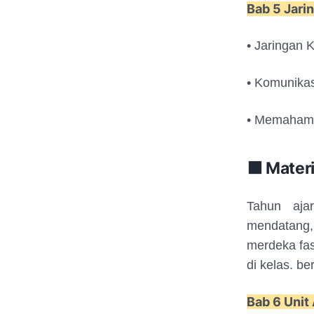
Bab 5 Jari
• Jaringan 
• Komunikas
• Memahami
🟧 Mater
Tahun aja
mendatang,
merdeka fa
di kelas. ber
Bab 6 Unit 