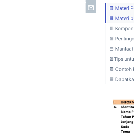
🟥 Materi P
🟧 Materi p
🟨 Kompone
🟪 Pentingn
🟦 Manfaat
🟩Tips unt
🟩 Contoh 
🟦 Dapatka