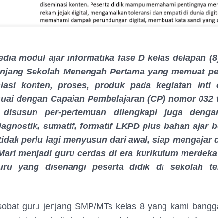
edia modul ajar informatika fase D kelas delapan (8
enjang Sekolah Menengah Pertama yang memuat pe
siasi konten, proses, produk pada kegiatan inti
suai dengan Capaian Pembelajaran (CP) nomor 032 
 disusun per-pertemuan dilengkapi juga denga
agnostik, sumatif, formatif LKPD plus bahan ajar 
tidak perlu lagi menyusun dari awal, siap mengajar d
 Mari menjadi guru cerdas di era kurikulum merdeka
uru yang disenangi peserta didik di sekolah t
sobat guru jenjang SMP/MTs kelas 8 yang kami bangg