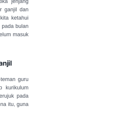
ika jenjang
 ganjil dan
kita ketahui
i pada bulan
belum masuk
njil
-teman guru
p kurikulum
erujuk pada
na itu, guna