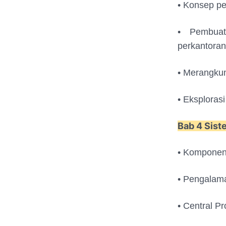
• Konsep per
• Pembuat
perkantoran
• Merangkum
• Eksploras
Bab 4 Sis
• Komponen
• Pengalam
• Central Pr