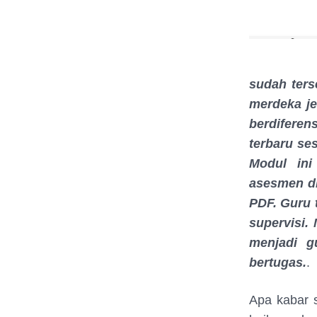
sudah ters
merdeka j
berdiferen
terbaru se
Modul ini
asesmen di
PDF. Guru 
supervisi.
menjadi g
bertugas.
.
Apa kabar 