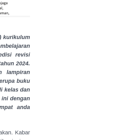
) kurikulum
mbelajaran
edisi revisi
tahun 2024
.
n lampiran
berupa buku
i kelas dan
 ini dengan
empat anda
akan. Kabar