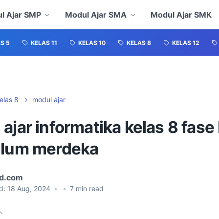
l Ajar SMP
Modul Ajar SMA
Modul Ajar SMK
S 5
KELAS 11
KELAS 10
KELAS 8
KELAS 12
elas 8
modul ajar
ajar informatika kelas 8 fase
ulum merdeka
id.com
d:
18 Aug, 2024
•
•
7
min read