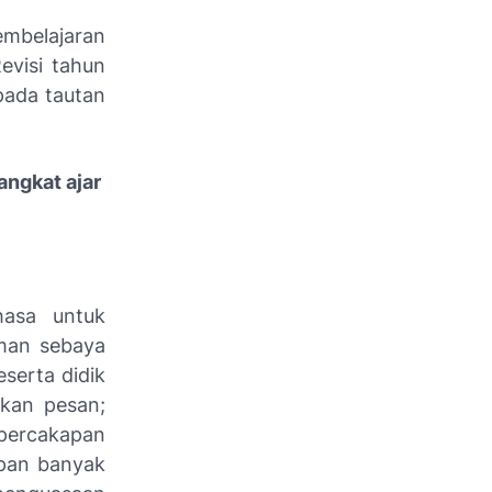
embelajaran
evisi tahun
pada tautan
ngkat ajar
hasa untuk
eman sebaya
serta didik
kan pesan;
 percakapan
epan banyak