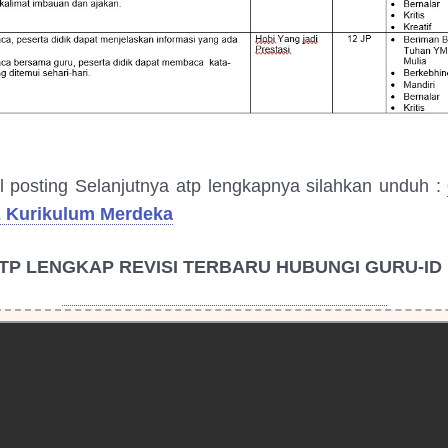
l posting Selanjutnya atp lengkapnya silahkan unduh :
2 Kurikulum Merdeka
TP LENGKAP REVISI TERBARU HUBUNGI GURU-ID
HUBUNGI ADMIN GURU-ID LEWAT WA