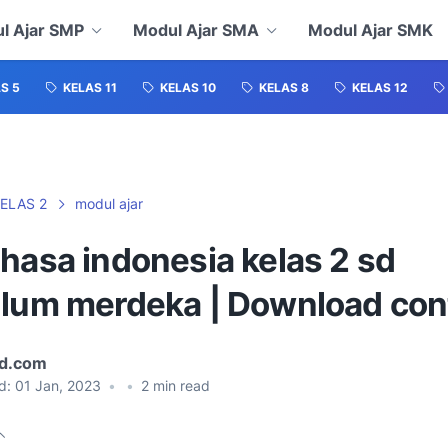
l Ajar SMP
Modul Ajar SMA
Modul Ajar SMK
S 5
KELAS 11
KELAS 10
KELAS 8
KELAS 12
ELAS 2
modul ajar
hasa indonesia kelas 2 sd
ulum merdeka | Download co
id.com
d:
01 Jan, 2023
•
•
2
min read