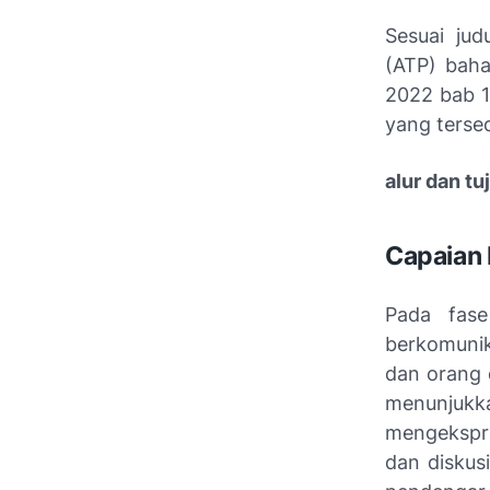
Sesuai jud
(ATP) baha
2022 bab 1
yang tersed
alur dan t
Capaian 
Pada fase
berkomunik
dan orang 
menunjukk
mengekspre
dan diskus