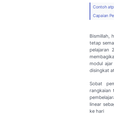
Contoh atp
Capaian Pe
Bismillah,
tetap sema
pelajaran 
membagikan
modul ajar
disingkat a
Sobat pem
rangkaian 
pembelajar
linear seb
ke hari