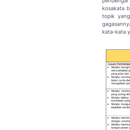
pendengar 
kosakata b
topik yan
gagasannya
kata-kata y