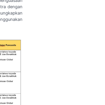
 penguasaan
stra dengan
gungkapkan
menggunakan