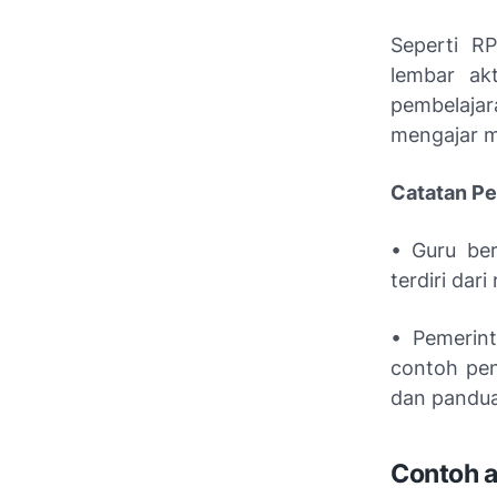
Seperti R
lembar ak
pembelajar
mengajar m
Catatan Pe
• Guru be
terdiri dar
• Pemerin
contoh pen
dan pandua
Contoh a