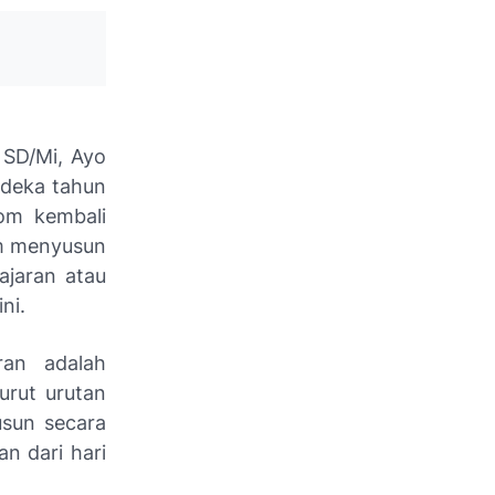
 SD/Mi, Ayo
rdeka tahun
com kembali
am menyusun
ajaran atau
ni.
ran adalah
urut urutan
usun secara
n dari hari