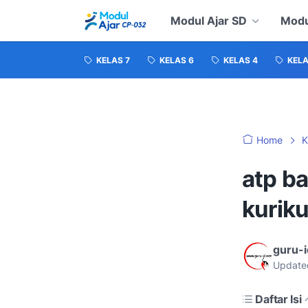
Modul Ajar SD
Modu
KELAS 7
KELAS 6
KELAS 4
KELA
Home
K
atp ba
kurik
guru-
Update
Daftar Isi