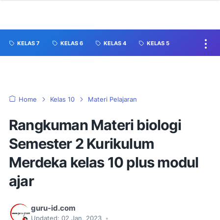
KELAS 7
KELAS 6
KELAS 4
KELAS 5
Home
Kelas 10
Materi Pelajaran
Rangkuman Materi biologi
Semester 2 Kurikulum
Merdeka kelas 10 plus modul
ajar
guru-id.com
Updated:
02 Jan, 2023
•