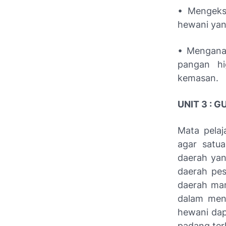
• Mengeksp
hewani yan
• Menganal
pangan hi
kemasan.
UNIT 3 :
Mata pela
agar satu
daerah yan
daerah pes
daerah man
dalam meng
hewani dap
padang ter