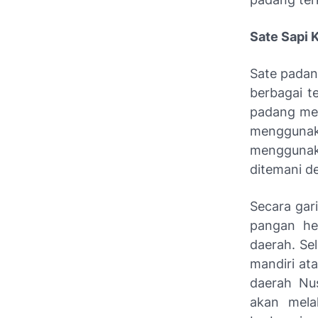
Sate Sapi 
Sate padan
berbagai t
padang memi
menggunaka
menggunak
ditemani d
Secara gari
pangan he
daerah. Se
mandiri at
daerah Nus
akan mela