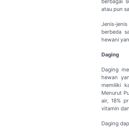
berbagai s
atau pun sa
Jenis-jeni
berbeda sa
hewani yang
Daging
Daging me
hewan yan
memiliki 
Menurut P
air, 18% p
vitamin dan
Daging dap