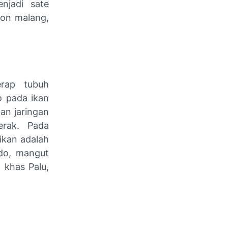
njadi sate
won malang,
rap tubuh
o pada ikan
an jaringan
erak. Pada
ikan adalah
ado, mangut
 khas Palu,