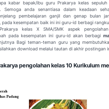
 apa kabar bapak/ibu guru Prakarya kelas sepulu
. Semoga anda senantiasa dalam keadaan sehat
njelang pembelajaran ganjil dan genap bulan ja
 pada kesempatan baik ini ini guru-id berbagi rangk
 Prakarya kelas X SMA/SMK aspek pengolahan
nah pada kesempatan ini guru-id akan berbagi
ma
anjutnya Bagi teman-teman guru yang membutuhka
silahkan download melalui tautan di akhir postingan in
rakarya pengolahan kelas 10 Kurikulum m