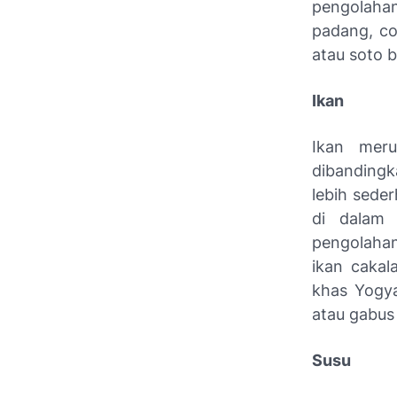
pengolaha
padang, co
atau soto b
Ikan
Ikan meru
dibandingk
lebih sede
di dalam 
pengolahan
ikan cakal
khas Yogya
atau gabus
Susu