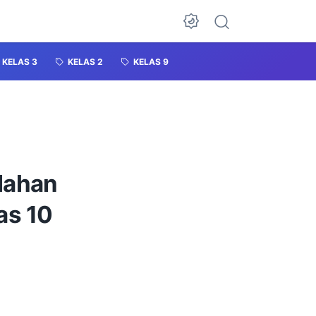
KELAS 3
KELAS 2
KELAS 9
lahan
as 10