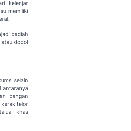
i kelenjar
su memiliki
ral.
jadi dadiah
 atau dodol
umsi selain
i antaranya
han pangan
 kerak telor
talua khas