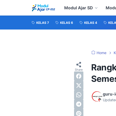
Modul Ajar SD
Modu
KELAS 7
KELAS 6
KELAS 4
KELA
Home
K
Rangk
Semes
guru-
Update