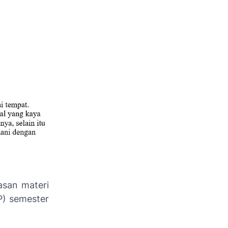
asan materi
P) semester