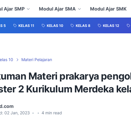
l Ajar SMP
Modul Ajar SMA
Modul Ajar SMK
S 5
KELAS 11
KELAS 10
KELAS 8
KELAS 12
elas 10
Materi Pelajaran
uman Materi prakarya pengo
ter 2 Kurikulum Merdeka kel
id.com
d:
02 Jan, 2023
•
•
4
min read