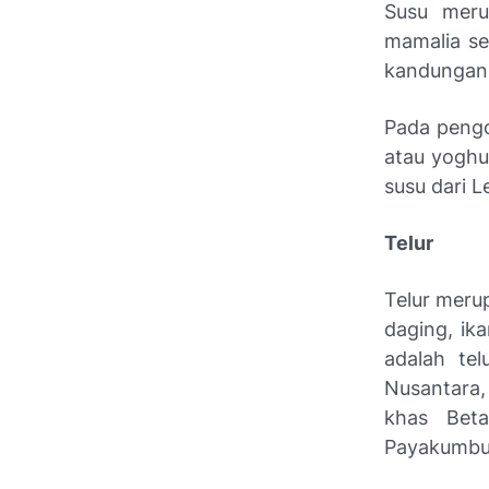
Susu meru
mamalia se
kandungan g
Pada pengo
atau yoghu
susu dari 
Telur
Telur meru
daging, ik
adalah te
Nusantara, 
khas Beta
Payakumbu