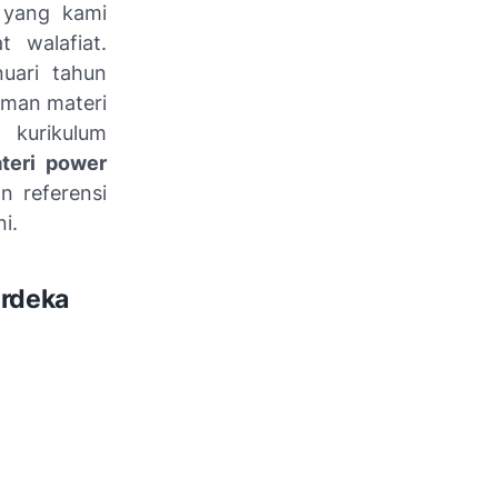
h yang kami
 walafiat.
nuari tahun
uman materi
 kurikulum
teri power
n referensi
i.
erdeka