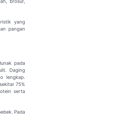
ah, brosur,
ristik yang
ahan pangan
lunak pada
it. Daging
o lengkap.
ekitar 75%
otein serta
bebek. Pada