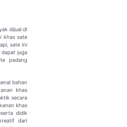
k dijual di
i khas sate
pi, sate ini
 dapat juga
ate padang
ngenal bahan
kanan khas
ktik secara
akanan khas
serta didik
eatif dari