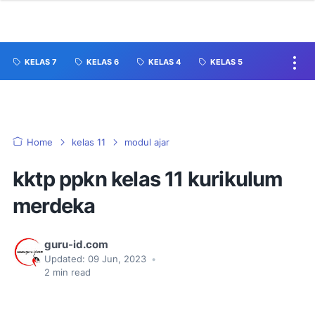
KELAS 7
KELAS 6
KELAS 4
KELAS 5
Home
kelas 11
modul ajar
kktp ppkn kelas 11 kurikulum
merdeka
guru-id.com
Updated:
09 Jun, 2023
•
2
min read