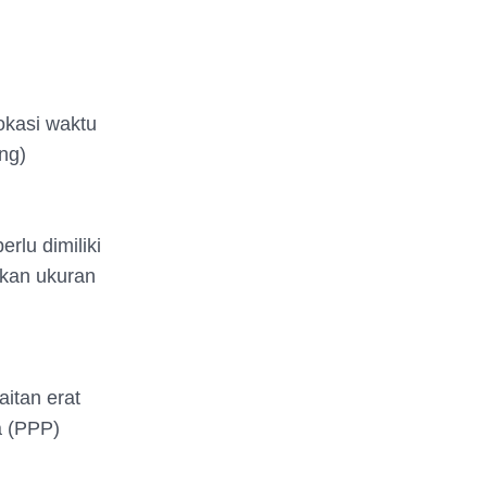
okasi waktu
ng)
rlu dimiliki
akan ukuran
itan erat
a (PPP)