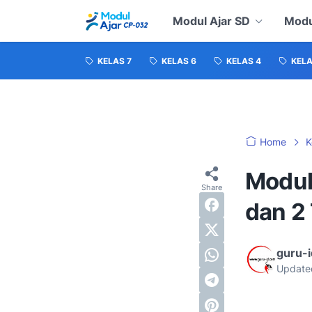
Modul Ajar SD
Modu
KELAS 7
KELAS 6
KELAS 4
KELA
Home
K
Modul 
dan 2
guru-
Update