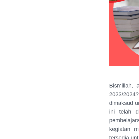
Bismillah,
2023/2024?
dimaksud u
ini telah
pembelajar
kegiatan m
tersedia unt