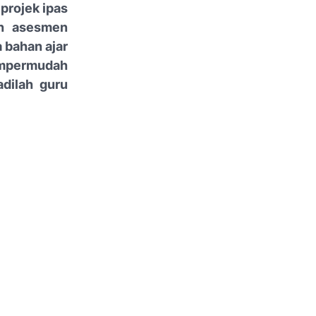
 projek ipas
an asesmen
a bahan ajar
mempermudah
adilah guru