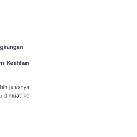
ngkungan
m Keahlian
bih jelasnya
u dimuat ke