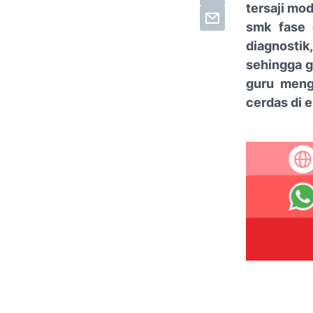
tersaji mod
smk fase 
diagnostik,
sehingga g
guru menga
cerdas di e