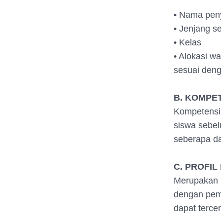
• Nama peny
• Jenjang 
• Kelas
• Alokasi w
sesuai deng
B. KOMPE
Kompetensi 
siswa sebel
seberapa da
C. PROFIL
Merupakan t
dengan pemb
dapat terce