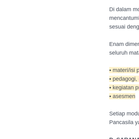
Di dalam mo
mencantumka
sesuai deng
Enam dimens
seluruh mata
• materi/isi
• pedagogi,
• kegiatan 
• asesmen
Setiap modu
Pancasila y