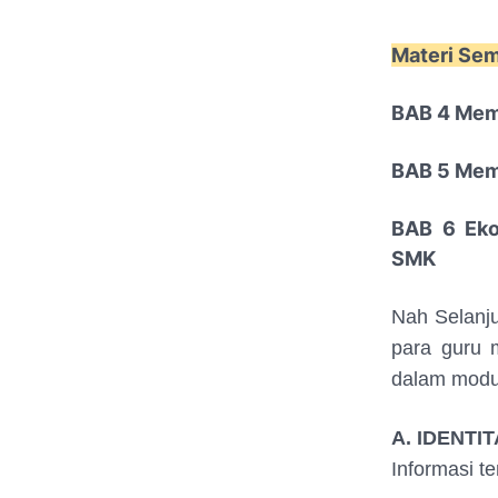
Materi Se
BAB 4 Mem
BAB 5 Memb
BAB 6 Eko
SMK
Nah Selanju
para guru 
dalam modu
A. IDENTI
Informasi t