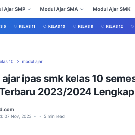
l Ajar SMP
Modul Ajar SMA
Modul Ajar SMK
S 5
KELAS 11
KELAS 10
KELAS 8
KELAS 12
elas 10
modul ajar
ajar ipas smk kelas 10 semes
 Terbaru 2023/2024 Lengkap
id.com
d:
07 Nov, 2023
•
•
5
min read