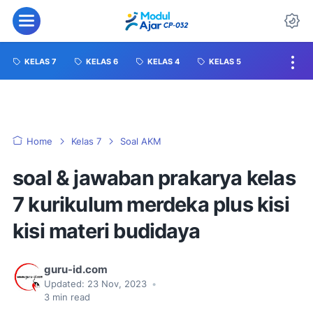
KELAS 7
KELAS 6
KELAS 4
KELAS 5
Home
Kelas 7
Soal AKM
soal & jawaban prakarya kelas
7 kurikulum merdeka plus kisi
kisi materi budidaya
guru-id.com
Updated:
23 Nov, 2023
•
3
min read