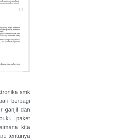
ktronika smk
ali berbagi
 ganjil dan
buku paket
aimana kita
aru tentunya