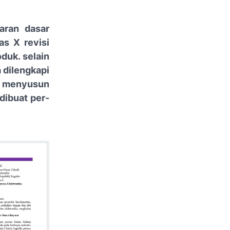
jaran dasar
as X revisi
duk. selain
a dilengkapi
gi menyusun
dibuat per-