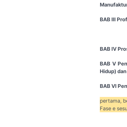
Manufaktur
BAB III Pr
BAB IV Pro
BAB V Pen
Hidup) dan
BAB VI Pe
pertama, b
Fase e ses