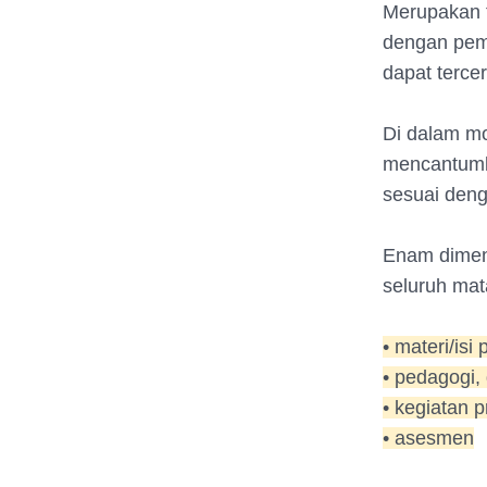
Merupakan t
dengan pemb
dapat terce
Di dalam mo
mencantumka
sesuai deng
Enam dimens
seluruh mata
• materi/isi
• pedagogi,
• kegiatan 
• asesmen