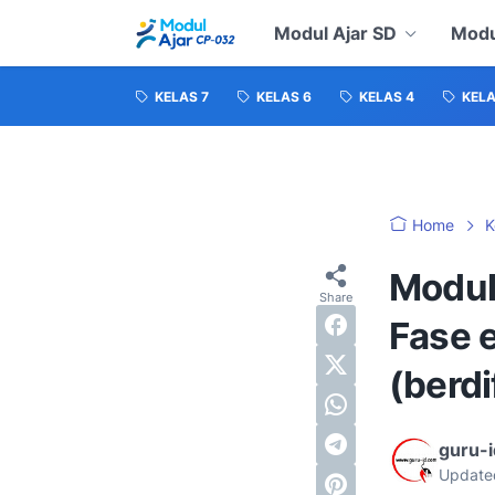
Modul Ajar SD
Modu
KELAS 7
KELAS 6
KELAS 4
KELA
Home
K
Modul 
Fase 
(berdi
guru-
Update