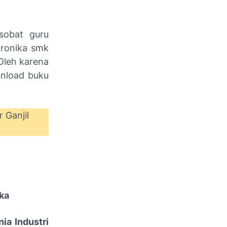
sobat guru
tronika smk
Oleh karena
wnload buku
 Ganjil
ka
ia Industri