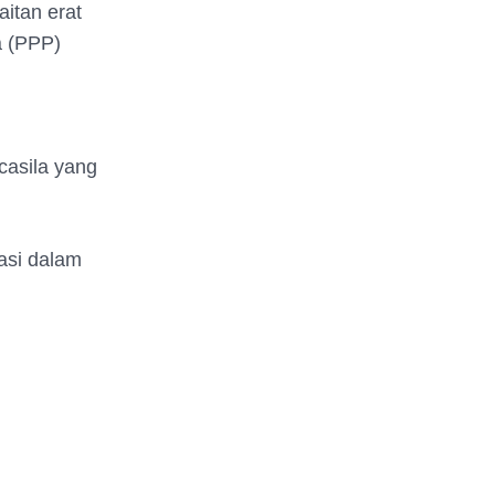
itan erat
a (PPP)
casila yang
rasi dalam