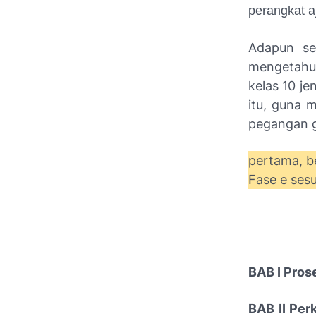
perangkat a
Adapun se
mengetahui
kelas 10 j
itu, guna 
pegangan g
pertama, be
Fase e ses
BAB I Pros
BAB II Per