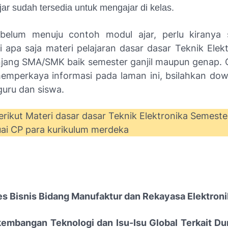
jar sudah tersedia untuk mengajar di kelas.
belum menuju contoh modul ajar, perlu kiranya 
 apa saja materi pelajaran dasar dasar Teknik Elek
enjang SMA/SMK baik semester ganjil maupun genap. 
memperkaya informasi pada laman ini, bsilahkan do
uru dan siswa.
rikut Materi dasar dasar Teknik Elektronika Semester
uai CP para kurikulum merdeka
es Bisnis Bidang Manufaktur dan Rekayasa Elektroni
kembangan Teknologi dan Isu-Isu Global Terkait Dun