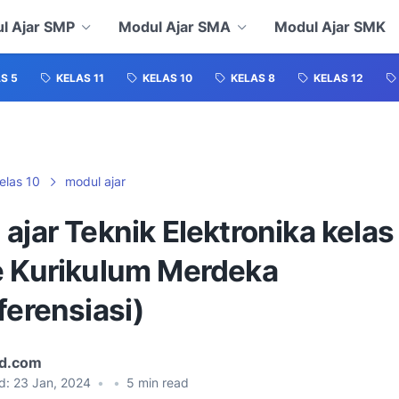
l Ajar SMP
Modul Ajar SMA
Modul Ajar SMK
S 5
KELAS 11
KELAS 10
KELAS 8
KELAS 12
elas 10
modul ajar
ajar Teknik Elektronika kelas
e Kurikulum Merdeka
ferensiasi)
id.com
d:
23 Jan, 2024
•
•
5
min read