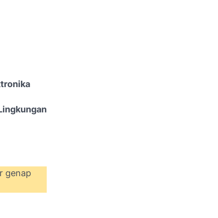
tronika
Lingkungan
er genap