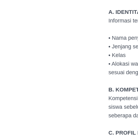
A. IDENTI
Informasi t
• Nama peny
• Jenjang 
• Kelas
• Alokasi w
sesuai deng
B. KOMPE
Kompetensi 
siswa sebel
seberapa da
C. PROFIL