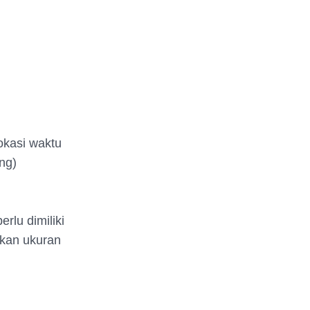
okasi waktu
ng)
rlu dimiliki
akan ukuran