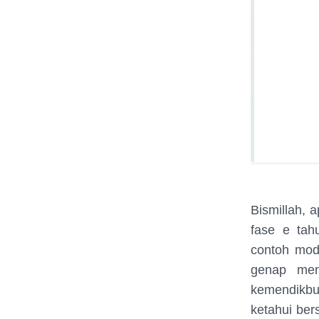
Bismillah, 
fase e tah
contoh mod
genap men
kemendikbu
ketahui ber