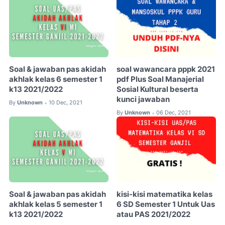
Soal & jawaban pas akidah
soal wawancara pppk 2021
akhlak kelas 6 semester 1
pdf Plus Soal Manajerial
k13 2021/2022
Sosial Kultural beserta
kunci jawaban
By
Unknown
10 Dec, 2021
•
By
Unknown
06 Dec, 2021
•
Soal & jawaban pas akidah
kisi-kisi matematika kelas
akhlak kelas 5 semester 1
6 SD Semester 1 Untuk Uas
k13 2021/2022
atau PAS 2021/2022