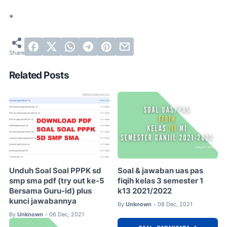
*
Related Posts
Unduh Soal Soal PPPK sd
Soal & jawaban uas pas
smp sma pdf (try out ke-5
fiqih kelas 3 semester 1
Bersama Guru-id) plus
k13 2021/2022
kunci jawabannya
By
Unknown
08 Dec, 2021
•
By
Unknown
06 Dec, 2021
•