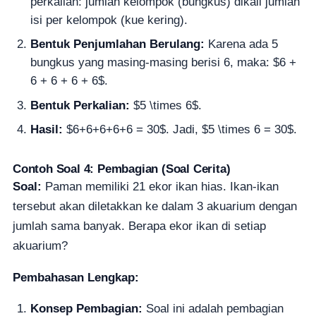
perkalian: jumlah kelompok (bungkus) dikali jumlah
isi per kelompok (kue kering).
Bentuk Penjumlahan Berulang:
Karena ada 5
bungkus yang masing-masing berisi 6, maka: $6 +
6 + 6 + 6 + 6$.
Bentuk Perkalian:
$5 \times 6$.
Hasil:
$6+6+6+6+6 = 30$. Jadi, $5 \times 6 = 30$.
Contoh Soal 4: Pembagian (Soal Cerita)
Soal:
Paman memiliki 21 ekor ikan hias. Ikan-ikan
tersebut akan diletakkan ke dalam 3 akuarium dengan
jumlah sama banyak. Berapa ekor ikan di setiap
akuarium?
Pembahasan Lengkap:
Konsep Pembagian:
Soal ini adalah pembagian