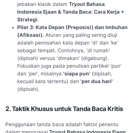
jebakan klasik dalam
Tryout Bahasa
Indonesia Ejaan & Tanda Baca: Cara Kerja +
Strategi
.
Pilar 3: Kata Depan (Preposisi) dan Imbuhan
(Afiksasi).
Aturan yang paling sering diuji
adalah pemisahan kata depan 'di' dan 'ke'
sebagai tempat. Contohnya, 'di rumah'
(dipisah) versus 'dimakan' (digabung).
Fokuskan juga pada penulisan partikel 'pun'
dan 'per', misalnya
'siapa pun'
(dipisah,
kecuali kata tertentu) dan
'per dua hari'
(dipisah).
2. Taktik Khusus untuk Tanda Baca Kritis
Penggunaan tanda baca adalah faktor penentu
dalam menguasai
Tryout Bahasa Indonesia Ejaan