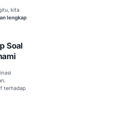
itu, kita
an lengkap
p Soal
hami
inasi
an.
f terhadap