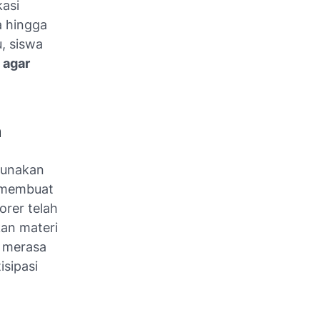
kasi
da hingga
, siswa
 agar
n
Gunakan
k membuat
rer telah
an materi
a merasa
isipasi