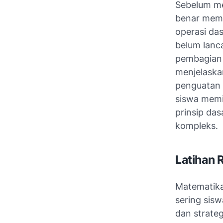
Sebelum me
benar mema
operasi das
belum lanc
pembagian 
menjelaska
penguatan 
siswa memi
prinsip da
kompleks.
Latihan 
Matematika
sering sisw
dan strateg