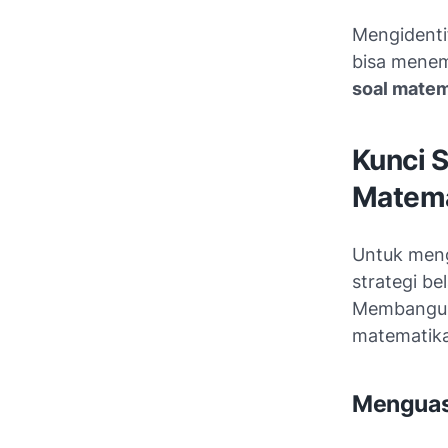
Mengidentif
bisa menem
soal matem
Kunci 
Matema
Untuk meng
strategi b
Membangun 
matematika
Menguas