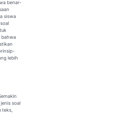
swa benar-
saan
ka siswa
soal
tuk
n bahwa
stikan
rinsip-
ng lebih
 Semakin
jenis soal
 teks,