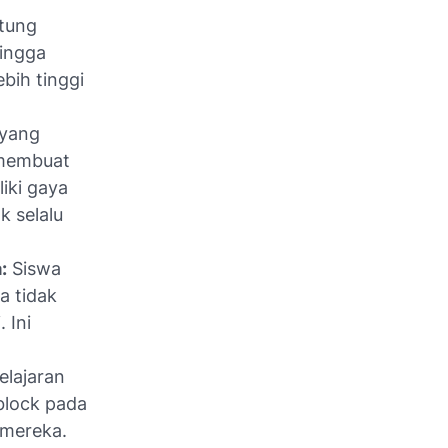
itung
hingga
ebih tinggi
 yang
 membuat
iki gaya
k selalu
:
Siswa
a tidak
 Ini
elajaran
block pada
 mereka.