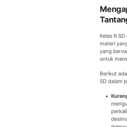
Mengap
Tantan
Kelas 6 SD 
materi yang
yang berva
untuk mene
Berikut ad
SD dalam p
Kuran
mengua
perkal
desima
menyul