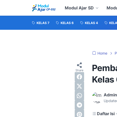
Modul Ajar SD
Modu
KELAS 7
KELAS 6
KELAS 4
KELA
Home
P
Pemba
Kelas
Admin
Update
Daftar Isi