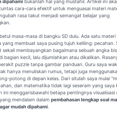
h dipahami
bukanlah hal yang mustahil. Artikel ini ak
untas cara-cara efektif untuk menguasai materi mat
engubah rasa takut menjadi semangat belajar yang
kan.
 betul masa-masa di bangku SD dulu. Ada satu materi
 yang membuat saya pusing tujuh keliling: pecahan.
it sekali membayangkan bagaimana sebuah angka bis
i bagian kecil, lalu dijumlahkan atau dikalikan. Rasan
rakit puzzle tanpa gambar panduan. Guru saya wakt
tidak hanya menuliskan rumus, tetapi juga menggunaka
ng-potong di depan kelas. Dari situlah saya mulai "m
ahan, dan matematika tidak lagi seseram yang saya
 ini menggarisbawahi betapa pentingnya visualisasi
n yang mendalam dalam
pembahasan lengkap soal ma
 agar mudah dipahami
.