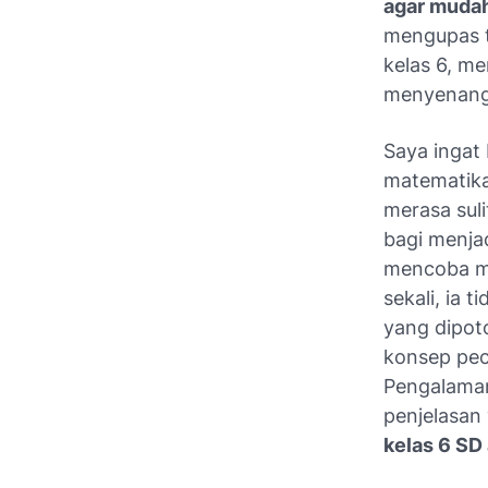
agar muda
mengupas t
kelas 6, m
menyenang
Saya ingat
matematika
merasa sul
bagi menjad
mencoba me
sekali, ia 
yang dipoto
konsep pec
Pengalaman
penjelasa
kelas 6 SD