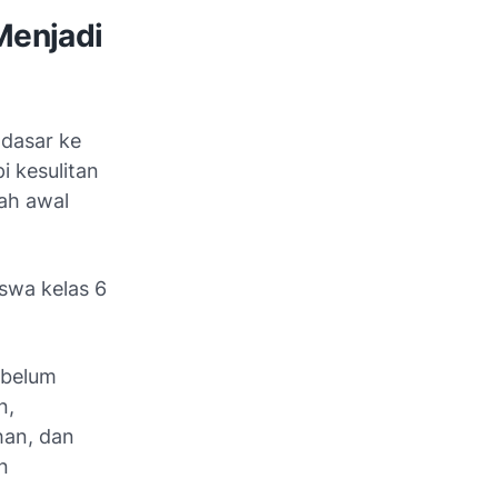
Menjadi
 dasar ke
i kesulitan
ah awal
swa kelas 6
 belum
n,
han, dan
n