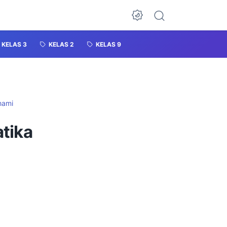
KELAS 3
KELAS 2
KELAS 9
hami
tika