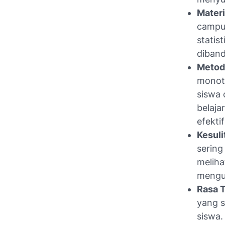
Materi
campur
statis
diband
Metode
monot
siswa 
belaja
efekti
Kesul
sering
meliha
mengur
Rasa 
yang s
siswa.