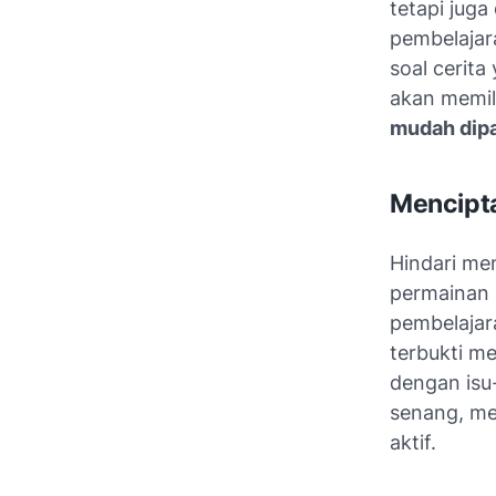
tetapi juga 
pembelajara
soal cerit
akan memil
mudah dip
Mencipt
Hindari me
permainan m
pembelajar
terbukti m
dengan isu
senang, mer
aktif.