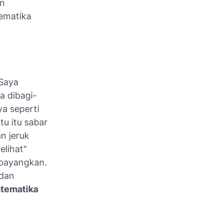
an
ematika
 Saya
a dibagi-
ya seperti
u itu sabar
n jeruk
elihat"
 bayangkan.
 dan
tematika