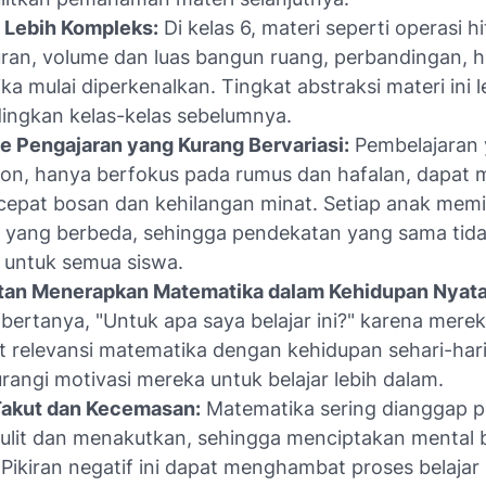
 Lebih Kompleks:
Di kelas 6, materi seperti operasi h
an, volume dan luas bangun ruang, perbandingan, 
tika mulai diperkenalkan. Tingkat abstraksi materi ini l
ingkan kelas-kelas sebelumnya.
 Pengajaran yang Kurang Bervariasi:
Pembelajaran
on, hanya berfokus pada rumus dan hafalan, dapat
cepat bosan dan kehilangan minat. Setiap anak memil
r yang berbeda, sehingga pendekatan yang sama tida
f untuk semua siswa.
itan Menerapkan Matematika dalam Kehidupan Nyata
 bertanya, "Untuk apa saya belajar ini?" karena merek
t relevansi matematika dengan kehidupan sehari-hari.
angi motivasi mereka untuk belajar lebih dalam.
Takut dan Kecemasan:
Matematika sering dianggap p
ulit dan menakutkan, sehingga menciptakan mental 
 Pikiran negatif ini dapat menghambat proses belajar