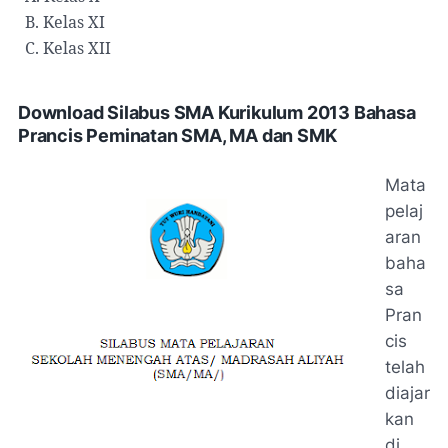
B. Kelas XI
C. Kelas XII
Download Silabus SMA Kurikulum 2013 Bahasa
Prancis Peminatan SMA, MA dan SMK
Mata
pelaj
aran
baha
sa
Pran
cis
telah
diajar
kan
di