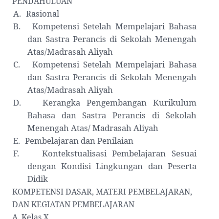
PENDAHULUAN
A.
Rasional
B.
Kompetensi Setelah Mempelajari Bahasa
dan Sastra Perancis di
Sekolah
Menengah
Atas/Madrasah Aliyah
C.
Kompetensi Setelah
M
empelajari Bahasa
dan Sastra Perancis di
Sekolah
Menengah
Atas/Madrasah Aliyah
D.
Kerangka Pengembangan Kurikulum
Bahasa dan Sastra Perancis di
Sekolah
Menengah Atas/ Madrasah Aliyah
E.
Pembelajaran dan Penilaian
F.
Kontekstualisasi Pembelajaran
S
esuai
dengan Kondisi Lingkungan dan Peserta
Didik
KOMPETENSI DASAR, MATERI PEMBELAJARAN,
DAN KEGIATAN PEMBELAJARAN
A. Kelas X