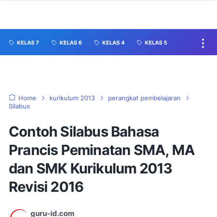
KELAS 7
KELAS 6
KELAS 4
KELAS 5
Home
kurikulum 2013
perangkat pembelajaran
Silabus
Contoh Silabus Bahasa
Prancis Peminatan SMA, MA
dan SMK Kurikulum 2013
Revisi 2016
guru-id.com