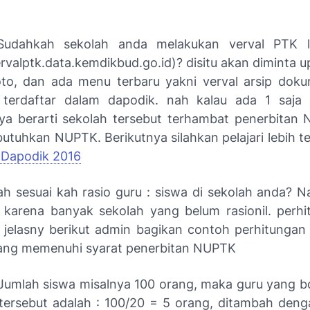
Sudahkah sekolah anda melakukan verval PTK 
rvalptk.data.kemdikbud.go.id)? disitu akan diminta u
oto, dan ada menu terbaru yakni verval arsip do
terdaftar dalam dapodik. nah kalau ada 1 saja 
 ya berarti sekolah tersebut terhambat penerbitan
tuhkan NUPTK. Berikutnya silahkan pelajari lebih 
 Dapodik 2016
h sesuai kah rasio guru : siswa di sekolah anda? Na
t karena banyak sekolah yang belum rasionil. perhi
h jelasny berikut admin bagikan contoh perhitungan 
ang memenuhi syarat penerbitan NUPTK
 Jumlah siswa misalnya 100 orang, maka guru yang b
 tersebut adalah : 100/20 = 5 orang, ditambah deng