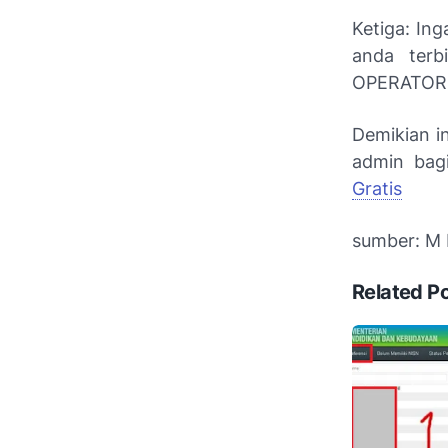
Ketiga: In
anda terb
OPERATOR
Demikian i
admin bag
Gratis
sumber: M 
Related P