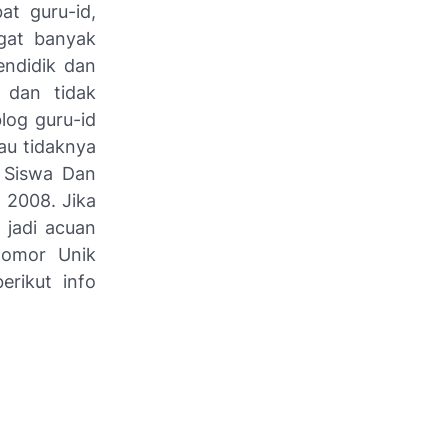
t guru-id,
gat banyak
endidik dan
 dan tidak
log guru-id
au tidaknya
 Siswa Dan
 2008. Jika
 jadi acuan
Nomor Unik
erikut info