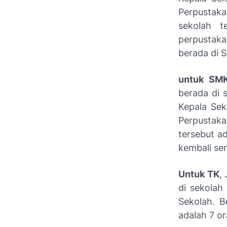
Perpustaka
sekolah t
perpustak
berada di 
untuk SM
berada di 
Kepala Sek
Perpustakaa
tersebut ad
kembali se
Untuk TK
,
di sekolah
Sekolah. B
adalah 7 o