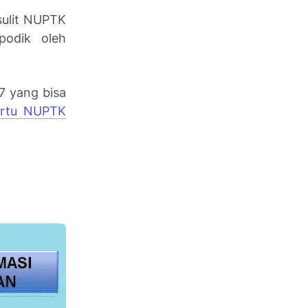
sulit NUPTK
podik oleh
7 yang bisa
artu NUPTK