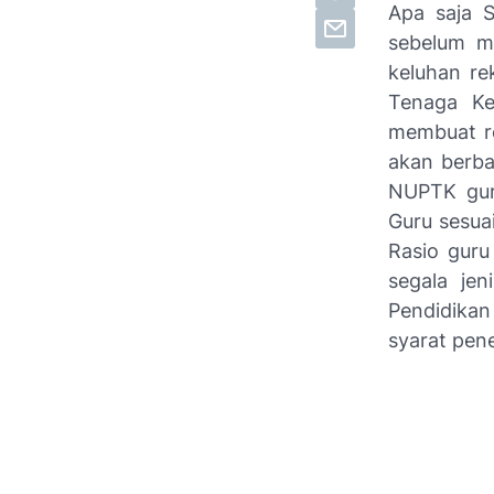
Apa saja 
sebelum m
keluhan re
Tenaga Ke
membuat re
akan berba
NUPTK gur
Guru sesua
Rasio guru
segala je
Pendidikan
syarat pen