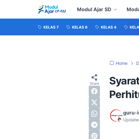
Modul Ajar SD
Modu
KELAS 7
KELAS 6
KELAS 4
KELA
Home
D
Syara
Perhi
guru-
Update