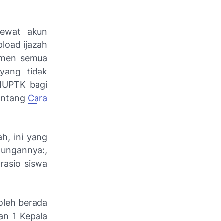
lewat akun
pload ijazah
kumen semua
yang tidak
 NUPTK bagi
tentang
Cara
h, ini yang
tungannya:,
rasio siswa
oleh berada
an 1 Kepala