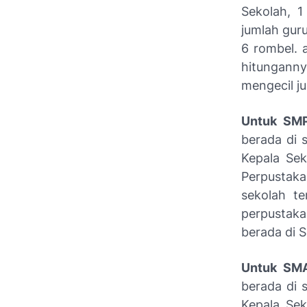
Sekolah, 1
jumlah guru
6 rombel. 
hitunganny
mengecil j
Untuk SM
berada di 
Kepala Sek
Perpustaka
sekolah te
perpustak
berada di 
Untuk SM
berada di 
Kepala Sek