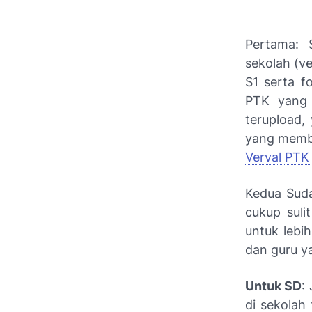
Pertama: 
sekolah (ve
S1 serta f
PTK yang 
terupload,
yang membu
Verval PTK
Kedua Suda
cukup suli
untuk lebi
dan guru y
Untuk SD
:
di sekolah