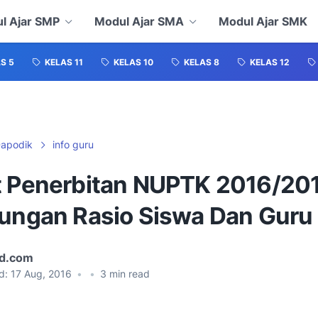
l Ajar SMP
Modul Ajar SMA
Modul Ajar SMK
S 5
KELAS 11
KELAS 10
KELAS 8
KELAS 12
apodik
info guru
t Penerbitan NUPTK 2016/20
tungan Rasio Siswa Dan Guru
id.com
d:
17 Aug, 2016
•
•
3
min read