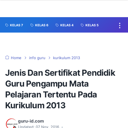
KELAS 7
KELAS 6
KELAS 4
KELAS 5
Home
info guru
kurikulum 2013
Jenis Dan Sertifikat Pendidik
Guru Pengampu Mata
Pelajaran Tertentu Pada
Kurikulum 2013
guru-id.com
Updated:
07 Nov, 2016
•