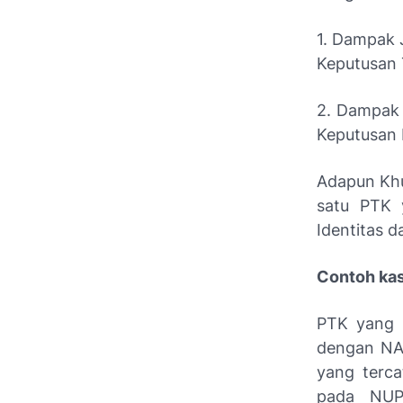
1. Dampak
Keputusan 
2. Dampak
Keputusan P
Adapun Khu
satu PTK 
Identitas d
Contoh ka
PTK yang 
dengan NAM
yang terca
pada NUPT