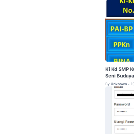
Ki Kd SMP K
Seni Budaya
By
Unknown
1
•