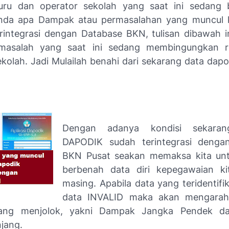
uru dan operator sekolah yang saat ini sedang b
nda apa Dampak atau permasalahan yang muncul k
rintegrasi dengan Database BKN, tulisan dibawah i
masalah yang saat ini sedang membingungkan r
ekolah. Jadi Mulailah benahi dari sekarang data dapo
Dengan adanya kondisi sekaran
DAPODIK sudah terintegrasi denga
BKN Pusat seakan memaksa kita unt
berbenah data diri kepegawaian ki
masing. Apabila data yang teridentifi
data INVALID maka akan mengara
ang menjolok, yakni Dampak Jangka Pendek d
jang.