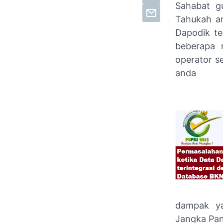
Sahabat g
Tahukah a
Dapodik te
beberapa 
operator s
anda
dampak y
Jangka Pan