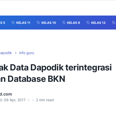
S 5
KELAS 11
KELAS 10
KELAS 8
KELAS 12
apodik
info guru
k Data Dapodik terintegrasi
n Database BKN
id.com
d:
09 Apr, 2017
•
•
2
min read