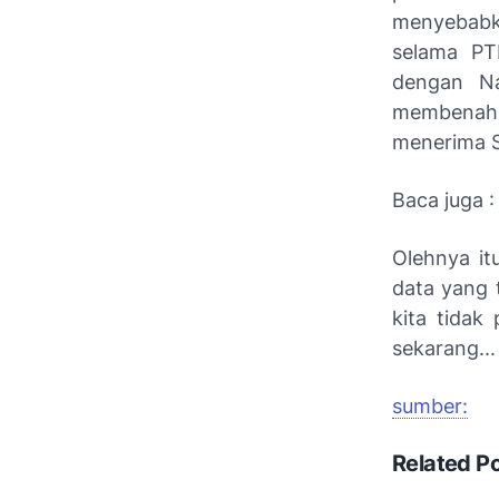
menyebabk
selama PT
dengan Na
membenahi
menerima S
Baca juga 
Olehnya it
data yang 
kita tidak
sekarang..
sumber:
Related P