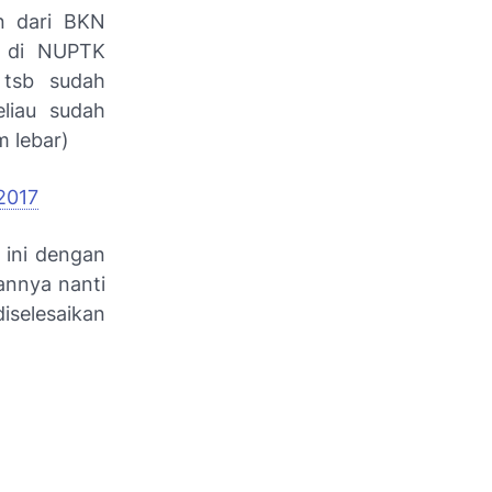
n dari BKN
a di NUPTK
 tsb sudah
liau sudah
 lebar)
2017
 ini dengan
annya nanti
iselesaikan