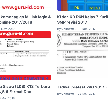
 kemenag go id Link login &
KI dan KD PKN kelas 7 Kur
 online 2017/2018
SMP revisi 2017
8 Nov, 2017
By
Unknown
09 Dec, 2017
•
a Siswa (LKS) K13 Terbaru
Jadwal pretest PPG 2017 -
,4,5,6 Format Doc
By
Unknown
23 Nov, 2017
•
8 Mar, 2018