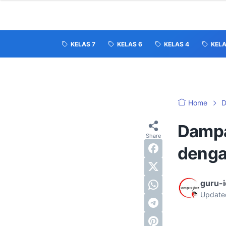
KELAS 7
KELAS 6
KELAS 4
KELA
Home
D
Dampa
denga
guru-
Update