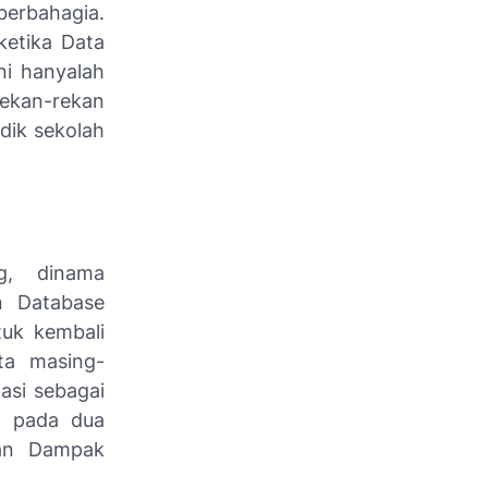
erbahagia.
etika Data
ni hanyalah
ekan-rekan
dik sekolah
g, dinama
n Database
uk kembali
ta masing-
kasi sebagai
h pada dua
an Dampak