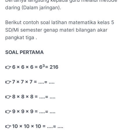
bertanya langsung kepada guru melalui metode
daring (Dalam jaringan).
Berikut contoh soal latihan matematika kelas 5
SD/Mi semester genap materi bilangan akar
pangkat tiga .
SOAL PERTAMA
3
👉 6 x 6 x 6 = 6
= 216
👉 7 x 7 x 7 = ....= ....
👉 8 x 8 x 8 = ....= ....
👉 9 x 9 x 9 = ....= ....
👉 10 x 10 x 10 = ....= ....