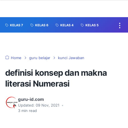
KELAS 7
KELAS 6
KELAS 4
KELAS 5
Home
guru belajar
kunci Jawaban
definisi konsep dan makna
literasi Numerasi
guru-id.com
Updated:
09 Nov, 2021
•
3
min read