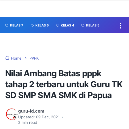
KELAS 7
KELAS 6
KELAS 4
KELAS 5
Home
PPPK
Nilai Ambang Batas pppk
tahap 2 terbaru untuk Guru TK
SD SMP SMA SMK di Papua
guru-id.com
Updated:
09 Dec, 2021
•
2
min read