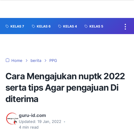
KELAS 7
KELAS 6
KELAS 4
KELAS 5
Home
berita
PPG
Cara Mengajukan nuptk 2022
serta tips Agar pengajuan Di
diterima
guru-id.com
Updated:
19 Jan, 2022
•
4
min read