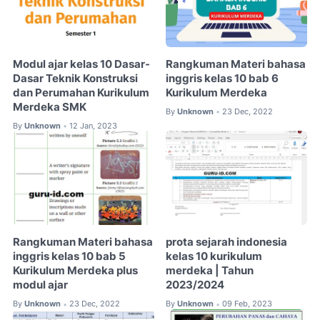
Modul ajar kelas 10 Dasar-
Rangkuman Materi bahasa
Dasar Teknik Konstruksi
inggris kelas 10 bab 6
dan Perumahan Kurikulum
Kurikulum Merdeka
Merdeka SMK
By
Unknown
23 Dec, 2022
•
By
Unknown
12 Jan, 2023
•
Rangkuman Materi bahasa
prota sejarah indonesia
inggris kelas 10 bab 5
kelas 10 kurikulum
Kurikulum Merdeka plus
merdeka | Tahun
modul ajar
2023/2024
By
Unknown
23 Dec, 2022
By
Unknown
09 Feb, 2023
•
•