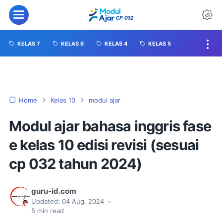
KELAS 7
KELAS 6
KELAS 4
KELAS 5
Home
Kelas 10
modul ajar
Modul ajar bahasa inggris fase
e kelas 10 edisi revisi (sesuai
cp 032 tahun 2024)
guru-id.com
Updated:
04 Aug, 2024
•
5
min read