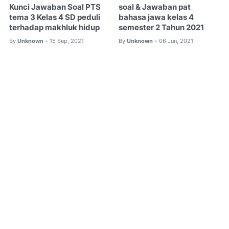
Kunci Jawaban Soal PTS
soal & Jawaban pat
tema 3 Kelas 4 SD peduli
bahasa jawa kelas 4
terhadap makhluk hidup
semester 2 Tahun 2021
By
Unknown
15 Sep, 2021
By
Unknown
06 Jun, 2021
•
•