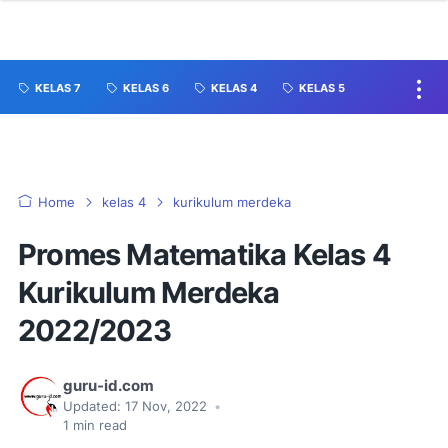
KELAS 7
KELAS 6
KELAS 4
KELAS 5
Home
kelas 4
kurikulum merdeka
Promes Matematika Kelas 4
Kurikulum Merdeka
2022/2023
guru-id.com
Updated:
17 Nov, 2022
•
1
min read