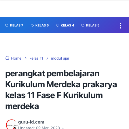
KELAS 7
KELAS 6
KELAS 4
KELAS 5
Home
kelas 11
modul ajar
perangkat pembelajaran
Kurikulum Merdeka prakarya
kelas 11 Fase F Kurikulum
merdeka
guru-id.com
Updated:
09 Mar, 2023
•