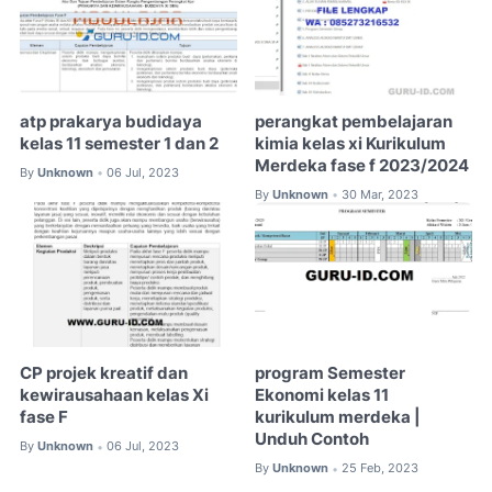
atp prakarya budidaya
perangkat pembelajaran
kelas 11 semester 1 dan 2
kimia kelas xi Kurikulum
Merdeka fase f 2023/2024
By
Unknown
06 Jul, 2023
•
By
Unknown
30 Mar, 2023
•
CP projek kreatif dan
program Semester
kewirausahaan kelas Xi
Ekonomi kelas 11
fase F
kurikulum merdeka |
Unduh Contoh
By
Unknown
06 Jul, 2023
•
By
Unknown
25 Feb, 2023
•