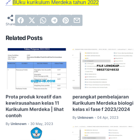
🔗
BUku kurikulum Merdeka tahun 2022
Related Posts
Prota produk kreatif dan
perangkat pembelajaran
kewirausahaan kelas 11
Kurikulum Merdeka biologi
Kurikulum Merdeka | lihat
kelas xi fase f 2023/2024
contoh
By
Unknown
04 Apr, 2023
•
By
Unknown
30 May, 2023
•