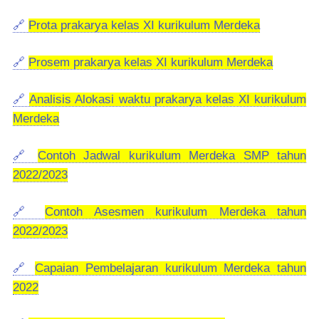
🔗
Prota prakarya kelas XI kurikulum Merdeka
🔗
Prosem prakarya kelas XI kurikulum Merdeka
🔗
Analisis Alokasi waktu prakarya kelas XI kurikulum
Merdeka
🔗
Contoh Jadwal kurikulum Merdeka SMP tahun
2022/2023
🔗
Contoh Asesmen kurikulum Merdeka tahun
2022/2023
🔗
Capaian Pembelajaran kurikulum Merdeka tahun
2022