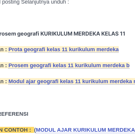
l posting Selanjutnya unduh :
osem geografi KURIKULUM MERDEKA KELAS 11
an :
Prota geografi kelas 11 kurikulum merdeka
an :
Prosem geografi kelas 11 kurikulum merdeka b
an :
Modul ajar geografi kelas 11 kurikulum merdeka r
REFERENSI
N CONTOH :
(
MODUL AJAR KURIKULUM MERDEKA 