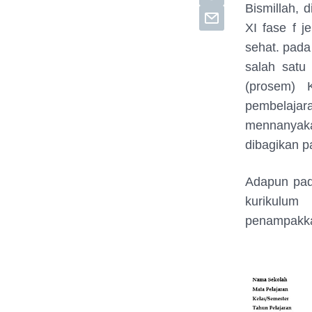
Bismillah, 
XI fase f 
sehat. pad
salah satu
(prosem) 
pembelajar
mennanyaka
dibagikan p
Adapun pada
kurikulum
penampakk