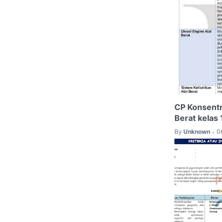
CP Konsentr
Berat kelas
By
Unknown
0
•