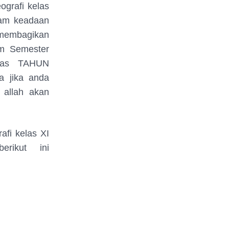
ografi kelas
lam keadaan
 membagikan
am Semester
atas TAHUN
a jika anda
 allah akan
afi kelas XI
rikut ini