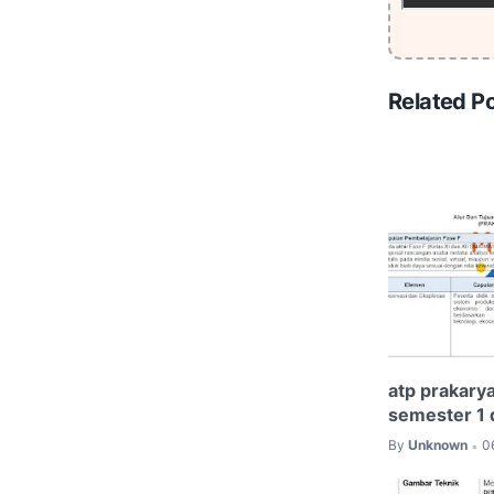
Related P
atp prakarya
semester 1 
By
Unknown
0
•