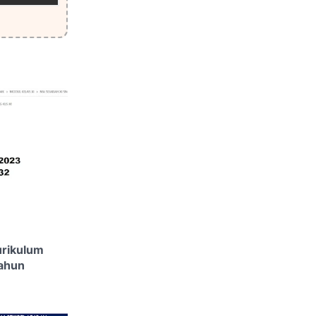
urikulum
tahun