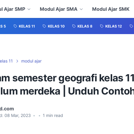
l Ajar SMP
Modul Ajar SMA
Modul Ajar SMK
S 5
KELAS 11
KELAS 10
KELAS 8
KELAS 12
elas 11
modul ajar
am semester geografi kelas 1
ulum merdeka | Unduh Conto
id.com
d:
08 Mar, 2023
•
•
1
min read