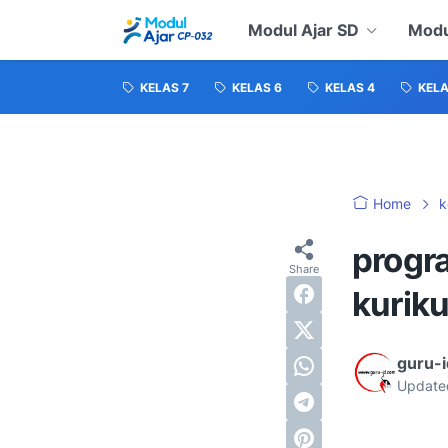
Modul Ajar SD
Modu
KELAS 7
KELAS 6
KELAS 4
KELA
Home
k
progr
kurik
guru-
Update