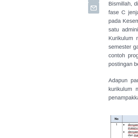
Bismillah, 
fase C jen
pada Kesem
satu admin
Kurikulum 
semester ga
contoh pro
postingan b
Adapun pad
kurikulum 
penampakk