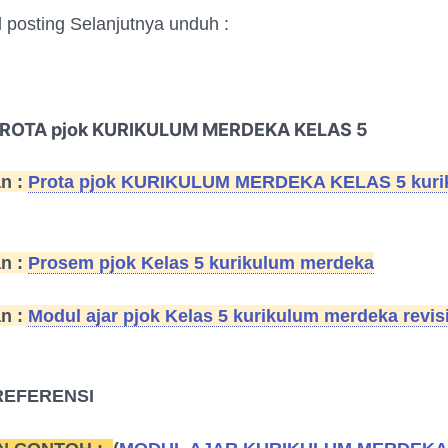
l posting Selanjutnya unduh :
ROTA pjok KURIKULUM MERDEKA KELAS 5
an :
Prota pjok KURIKULUM MERDEKA KELAS 5 kuri
an :
Prosem pjok Kelas 5 kurikulum merdeka
an :
Modul ajar pjok Kelas 5 kurikulum merdeka revisi
REFERENSI