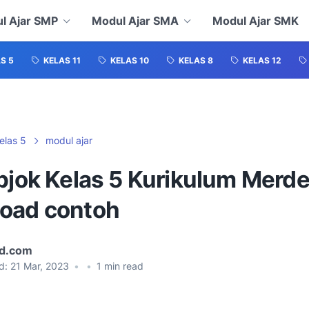
l Ajar SMP
Modul Ajar SMA
Modul Ajar SMK
S 5
KELAS 11
KELAS 10
KELAS 8
KELAS 12
elas 5
modul ajar
pjok Kelas 5 Kurikulum Merde
oad contoh
id.com
d:
21 Mar, 2023
•
•
1
min read