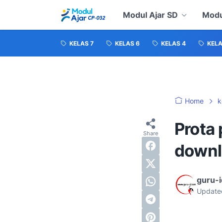
Modul Ajar SD
Modu
KELAS 7
KELAS 6
KELAS 4
KELA
Home
k
Prota 
downl
guru-
Update