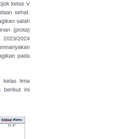
pjok kelas V
daan sehat.
gikan salah
nan (prota)
n 2023/2024
 mennanyakan
agikan pada
 kelas lima
berikut ini