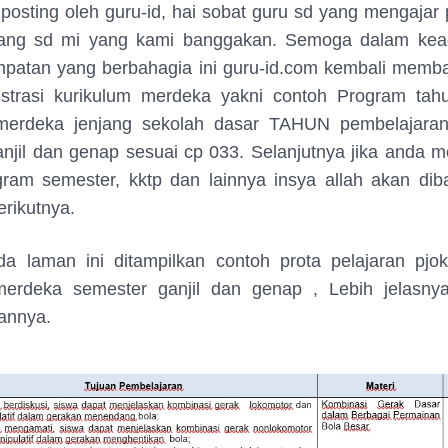
diposting oleh guru-id, hai sobat guru sd yang mengajar 
jang sd mi yang kami banggakan. Semoga dalam kea
patan yang berbahagia ini guru-id.com kembali memba
istrasi kurikulum merdeka yakni contoh Program tahu
merdeka jenjang sekolah dasar TAHUN pembelajara
njil dan genap sesuai cp 033. Selanjutnya jika anda
gram semester, kktp dan lainnya insya allah akan dib
erikutnya.
a laman ini ditampilkan contoh prota pelajaran pjok
merdeka semester ganjil dan genap , Lebih jelasnya 
annya.