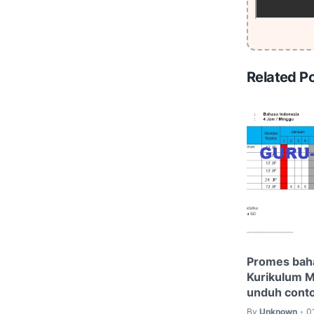
Related P
Promes baha
Kurikulum 
unduh cont
By
Unknown
0
•