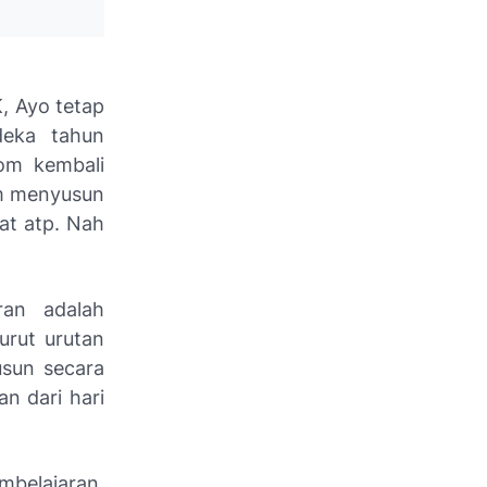
K, Ayo tetap
deka tahun
com kembali
am menyusun
at atp. Nah
ran adalah
urut urutan
usun secara
n dari hari
belajaran,