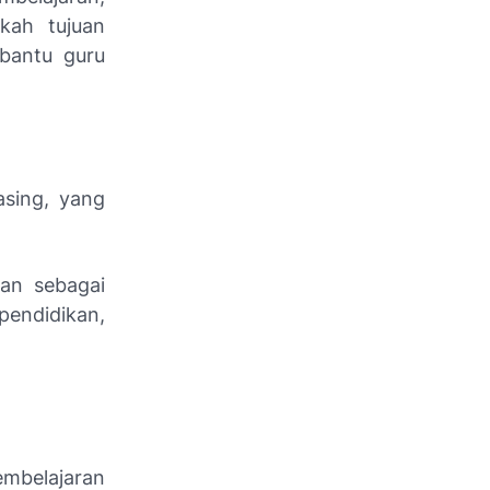
kah tujuan
mbantu guru
sing, yang
an sebagai
pendidikan,
embelajaran