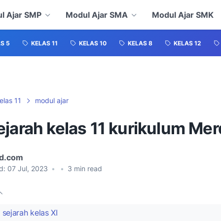
l Ajar SMP
Modul Ajar SMA
Modul Ajar SMK
S 5
KELAS 11
KELAS 10
KELAS 8
KELAS 12
elas 11
modul ajar
ejarah kelas 11 kurikulum Me
id.com
d:
07 Jul, 2023
•
•
3
min read
sejarah kelas XI