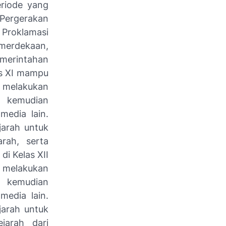
eriode yang
 Pergerakan
Proklamasi
merdekaan,
emerintahan
as XI mampu
melakukan
s kemudian
media lain.
jarah untuk
arah, serta
di Kelas XII
melakukan
s kemudian
media lain.
jarah untuk
jarah dari