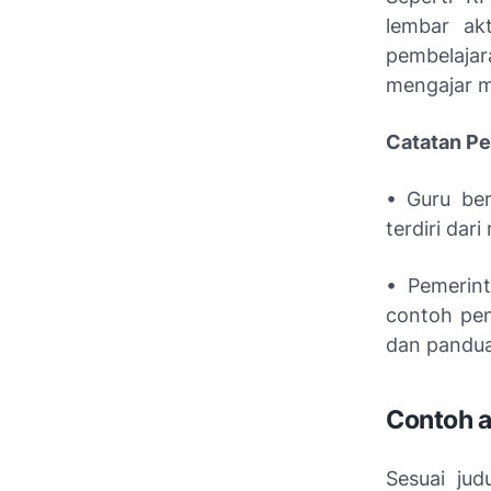
lembar ak
pembelajar
mengajar m
Catatan Pe
• Guru be
terdiri dar
• Pemerin
contoh pen
dan pandua
Contoh a
Sesuai jud