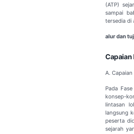
(ATP) seja
sampai bab
tersedia di
alur dan t
Capaian 
A. Capaian 
Pada Fase
konsep-ko
lintasan lo
langsung k
peserta di
sejarah ya