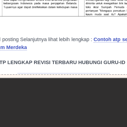
 posting Selanjutnya lihat lebih lengkap :
Contoh atp se
um Merdeka
TP LENGKAP REVISI TERBARU HUBUNGI GURU-ID
HUBUNGI ADMIN GURU-ID LEWAT WA