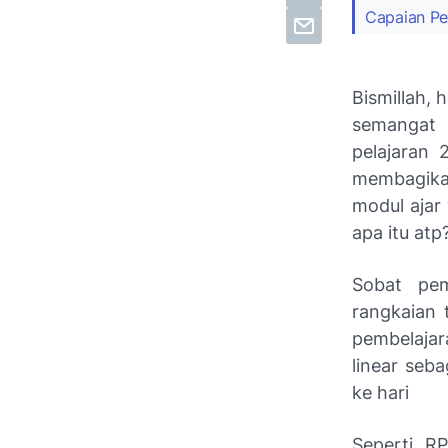
Capaian Pem
Bismillah, 
semangat 
pelajaran 
membagikan
modul ajar
apa itu atp
Sobat pem
rangkaian 
pembelajar
linear seb
ke hari
Seperti R