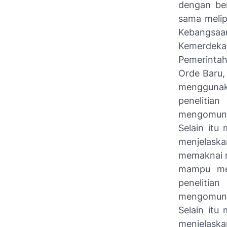
dengan ber
sama melip
Kebangsaa
Kemerdeka
Pemerintah
Orde Baru,
mengguna
penelitia
mengomunik
Selain itu
menjelaska
memaknai ni
mampu men
penelitia
mengomunik
Selain itu
menjelask