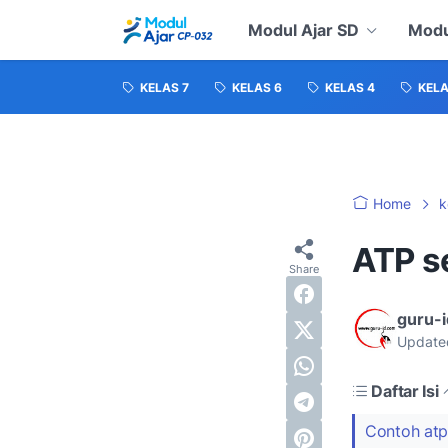
Modul Ajar SD
Modu
KELAS 7
KELAS 6
KELAS 4
KELA
Home
k
ATP s
guru-
Update
Daftar Isi
Contoh atp 