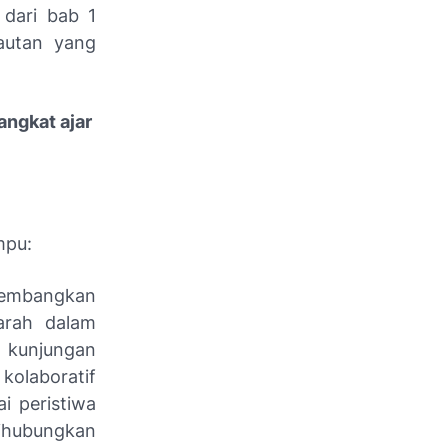
 dari bab 1
tautan yang
ngkat ajar
mpu:
gembangkan
arah dalam
i, kunjungan
kolaboratif
i peristiwa
dihubungkan