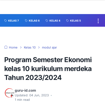
KELAS 7
KELAS 6
KELAS 4
KELAS 5
Home
Kelas 10
modul ajar
Program Semester Ekonomi
kelas 10 kurikulum merdeka
Tahun 2023/2024
guru-id.com
Updated:
04 Jun, 2023
•
1
min read