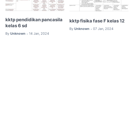
kktp pendidikan pancasila
kktp fisika fase F kelas 12
kelas 6 sd
By
Unknown
07 Jan, 2024
•
By
Unknown
14 Jan, 2024
•