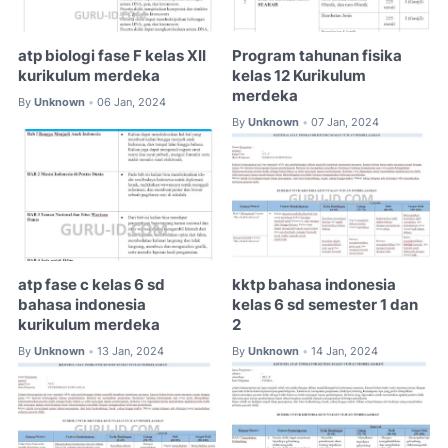
atp biologi fase F kelas XII
Program tahunan fisika
kurikulum merdeka
kelas 12 Kurikulum
merdeka
By
Unknown
06 Jan, 2024
•
By
Unknown
07 Jan, 2024
•
atp fase c kelas 6 sd
kktp bahasa indonesia
bahasa indonesia
kelas 6 sd semester 1 dan
kurikulum merdeka
2
By
Unknown
13 Jan, 2024
By
Unknown
14 Jan, 2024
•
•