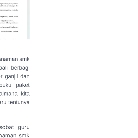
 tanaman smk
ali berbagi
 ganjil dan
buku paket
aimana kita
aru tentunya
sobat guru
tanaman smk