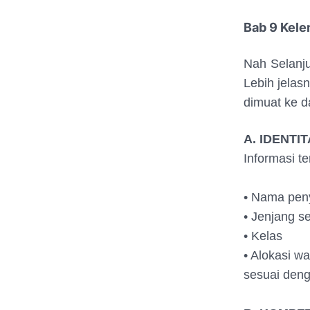
Bab 9 Kele
Nah Selanju
Lebih jelas
dimuat ke d
A. IDENTI
Informasi t
• Nama peny
• Jenjang 
• Kelas
• Alokasi w
sesuai deng