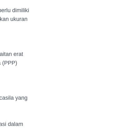
rlu dimiliki
akan ukuran
itan erat
a (PPP)
casila yang
rasi dalam