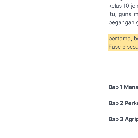
kelas 10 j
itu, guna 
pegangan g
pertama, be
Fase e ses
Bab 1 Man
Bab 2 Perk
Bab 3 Agri