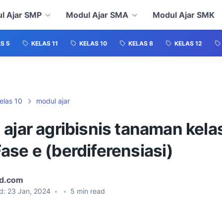
l Ajar SMP
Modul Ajar SMA
Modul Ajar SMK
S 5
KELAS 11
KELAS 10
KELAS 8
KELAS 12
elas 10
modul ajar
ajar agribisnis tanaman kela
se e (berdiferensiasi)
id.com
d:
23 Jan, 2024
•
•
5
min read