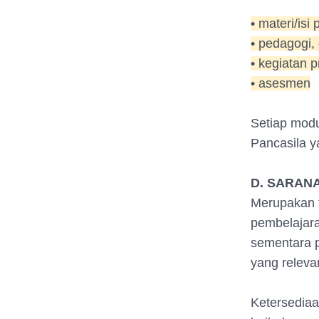
• materi/isi
• pedagogi,
• kegiatan 
• asesmen
Setiap modu
Pancasila y
D. SARAN
Merupakan f
pembelajara
sementara p
yang releva
Ketersediaa