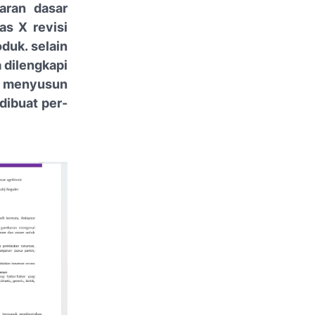
jaran dasar
as X revisi
duk. selain
a dilengkapi
gi menyusun
dibuat per-