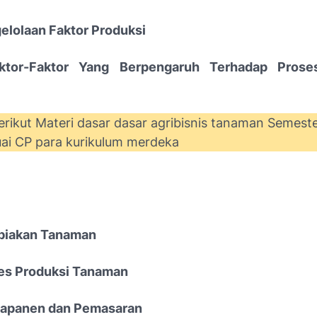
elolaan Faktor Produksi
tor-Faktor Yang Berpengaruh Terhadap Prose
erikut Materi dasar dasar agribisnis tanaman Semest
uai CP para kurikulum merdeka
biakan Tanaman
es Produksi Tanaman
capanen dan Pemasaran