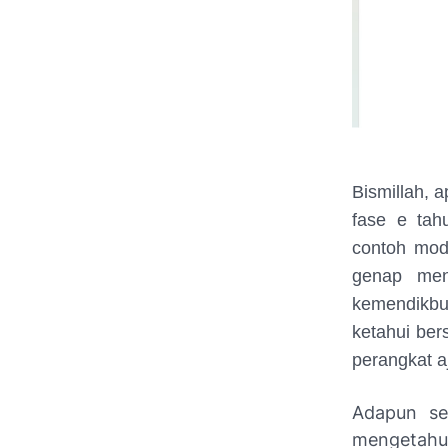
Bismillah, 
fase e tah
contoh mod
genap men
kemendikbu
ketahui ber
perangkat a
Adapun se
mengetahui