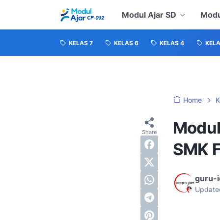
Modul Ajar SD
Modu
KELAS 7
KELAS 6
KELAS 4
KELA
Home
K
Modul 
SMK Fa
guru-
Update