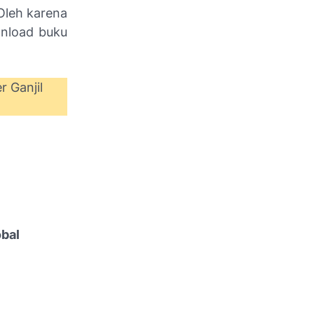
Oleh karena
wnload buku
r Ganjil
bal