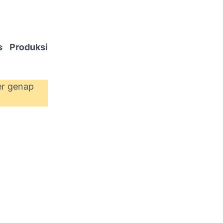
s Produksi
er genap