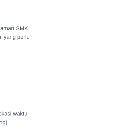
tanaman SMK,
r yang perlu
okasi waktu
ng)