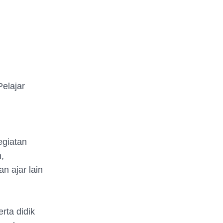
Pelajar
egiatan
,
n ajar lain
rta didik