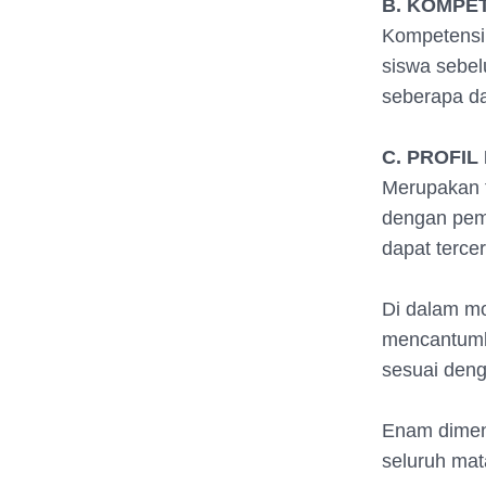
B. KOMPE
Kompetensi 
siswa sebel
seberapa da
C. PROFIL
Merupakan t
dengan pemb
dapat terce
Di dalam mo
mencantumka
sesuai deng
Enam dimens
seluruh mata