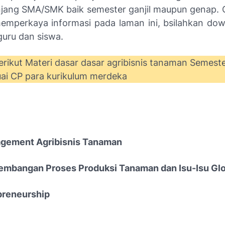
enjang SMA/SMK baik semester ganjil maupun genap. 
memperkaya informasi pada laman ini, bsilahkan do
uru dan siswa.
rikut Materi dasar dasar agribisnis tanaman Semeste
uai CP para kurikulum merdeka
agement Agribisnis Tanaman
embangan Proses Produksi Tanaman dan Isu-Isu Glo
preneurship