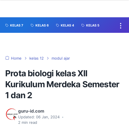
KELAS 7
KELAS 6
KELAS 4
KELAS 5
Home
kelas 12
modul ajar
Prota biologi kelas XII
Kurikulum Merdeka Semester
1 dan 2
guru-id.com
Updated:
06 Jan, 2024
•
2
min read