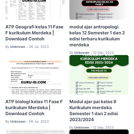
ATP Geografi kelas 11 Fase
modul ajar antropologi
F kurikulum Merdeka |
kelas 12 Semester 1 dan 2
Download Contoh
edisi terbaru kurikulum
merdeka
By
Unknown
06 Jul, 2023
•
By
Unknown
10 Dec, 2023
•
ATP biologi kelas 11 Fase F
Modul ajar pai kelas 9
kurikulum Merdeka |
Kurikulum merdeka
Download Contoh
Semester 1 dan 2 edisi
2023/2024
By
Unknown
06 Jul, 2023
•
By
Unknown
12 Sep, 2023
•