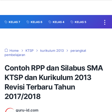
KELAS 7
KELAS 6
KELAS 4
KELAS 5
Home
KTSP
kurikulum 2013
perangkat
pembelajaran
Contoh RPP dan Silabus SMA
KTSP dan Kurikulum 2013
Revisi Terbaru Tahun
2017/2018
guru-id.com