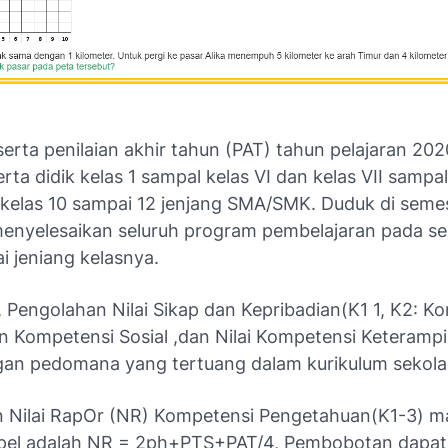
erta penilaian akhir tahun (PAT) tahun pelajaran 20
rta didik kelas 1 sampal kelas VI dan kelas VII sampal
 kelas 10 sampai 12 jenjang SMA/SMK. Duduk di seme
menyelesaikan seluruh program pembelajaran pada s
ai jeniang kelasnya.
 Pengolahan Nilai Sikap dan Kepribadian(K1 1, K2: K
an Kompetensi Sosial ,dan Nilai Kompetensi Keterampi
gan pedomana yang tertuang dalam kurikulum sekola
 Nilai RapOr (NR) Kompetensi Pengetahuan(K1-3) m
pel adalah NR = 2ph+PTS+PAT/4, Pembobotan dapat