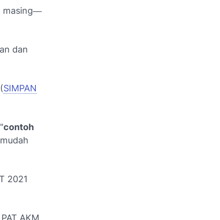
P) masing―
ian dan
(
SIMPAN
"
contoh
n mudah
AT 2021
K PAT AKM