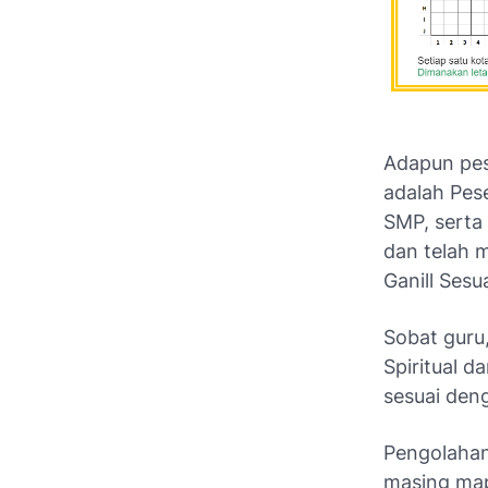
Adapun pes
adalah Pese
SMP, serta
dan telah 
Ganill Sesu
Sobat guru,
Spiritual d
sesuai den
Pengolahan
masing ma