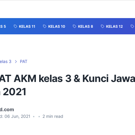
S 5
KELAS 11
KELAS 10
KELAS 8
KELAS 12
elas 3
PAT
PAT AKM kelas 3 & Kunci Jaw
 2021
id.com
d:
06 Jun, 2021
•
•
2
min read