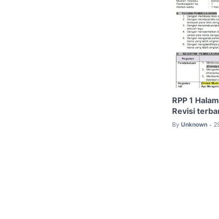
RPP 1 Halam
Revisi terba
By
Unknown
2
•