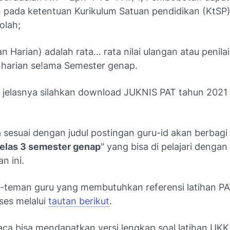
n pada ketentuan Kurikulum Satuan pendidikan (KtS
olah;
an Harian) adalah rata… rata nilai ulangan atau penila
harian se!ama Semester genap.
h jelasnya silahkan download JUKNIS PAT tahun 2021 
 sesuai dengan judul postingan guru-id akan berbagi 
elas 3 semester genap
" yang bisa di pelajari denga
n ini.
-teman guru yang membutuhkan referensi latihan P
ses melalui
tautan berikut
.
ca bisa mendapatkan versi lengkap soal latihan UK