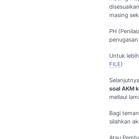
disesuaika
masing sek
PH (Penilai
penugasan 
Untuk lebi
FILE
)
Selanjutnya
soal AKM k
mellaui lama
Bagi teman
silahkan ak
Atau Pemba