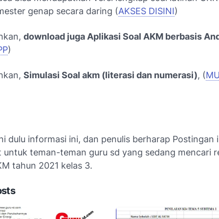
emester genap secara daring (
AKSES DISINI
)
uhkan,
download juga Aplikasi Soal AKM berbasis An
PP
)
uhkan,
Simulasi Soal akm (literasi dan numerasi)
, (
MU
ni dulu informasi ini, dan penulis berharap Postingan i
 untuk teman-teman guru sd yang sedang mencari re
KM tahun 2021 kelas 3.
osts