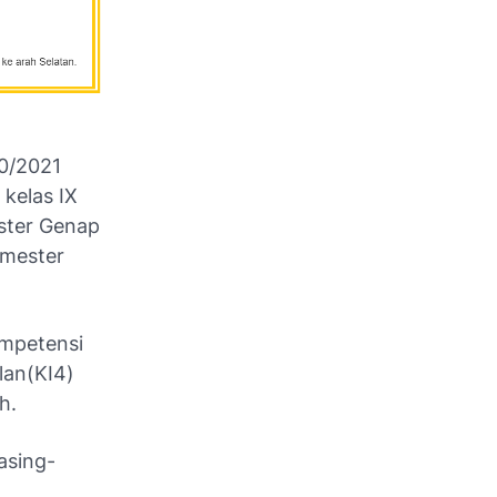
20/2021
 kelas IX
ster Genap
emester
ompetensi
lan(KI4)
h.
asing-