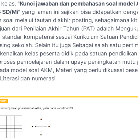
 kelas,
"Kunci jawaban dan pembahasan soal model
3 SD/Mi"
yang laman ini sajikan bisa didapatkan deng
oal melalui tautan diakhir posting, sebagaimana kit
juan dari Penilaian Akhir Tahun (PAT) adalah Menguk
 standar kompetensi sesuai Kurikulum Satuan Pendid
ing sekolah. Selain itu juga Sebagai salah satu pert
kenaikan kelas peserta didik pada satuan pendidikan
proses pembelajaran dalam upaya peningkatan mutu 
ada model soal AKM, Materi yang perlu dikuasai peser
i Literasi dan numerasi