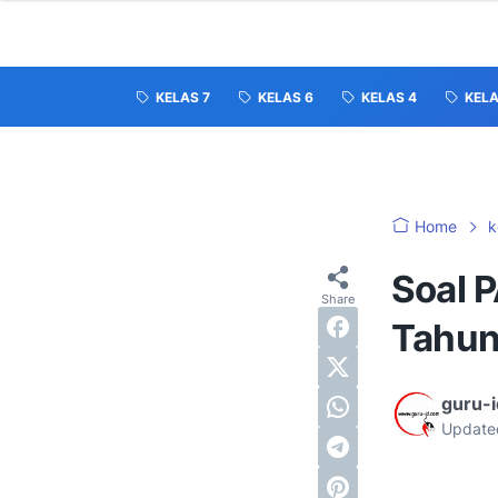
KELAS 7
KELAS 6
KELAS 4
KELA
Home
k
Soal 
Tahun
guru-
Update