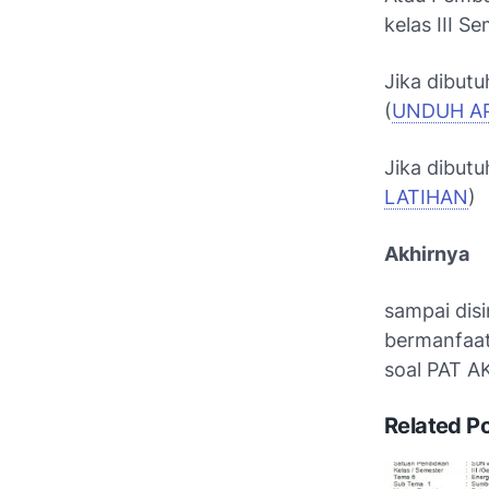
kelas III S
Jika dibut
(
UNDUH A
Jika dibut
LATIHAN
)
Akhirnya
sampai disi
bermanfaat
soal PAT A
Related P