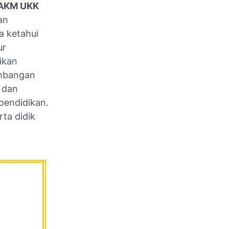
 AKM UKK
an
a ketahui
ur
ikan
imbangan
 dan
pendidikan.
ta didik