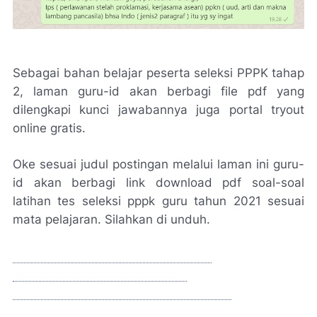
Sebagai bahan belajar peserta seleksi PPPK tahap
2, laman guru-id akan berbagi file pdf yang
dilengkapi kunci jawabannya juga portal tryout
online gratis.
Oke sesuai judul postingan melalui laman ini guru-
id akan berbagi link download pdf soal-soal
latihan tes seleksi pppk guru tahun 2021 sesuai
mata pelajaran. Silahkan di unduh.
💁 RINGKASAN MATERI SESUAI FR
💁 SOAL PPPK PDF SESUAI FR
💁 SOAL PDF PPPK TES WAWANCARA
💁 SOAL PDF PPPK TES MANAJERIAL DAN SOSIO