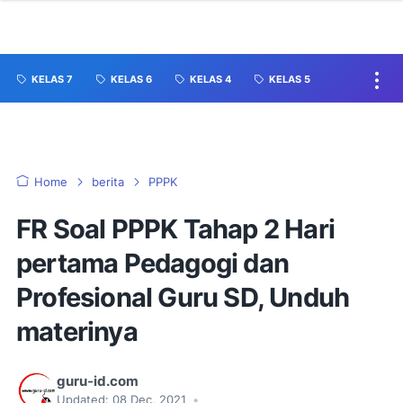
KELAS 7
KELAS 6
KELAS 4
KELAS 5
Home
berita
PPPK
FR Soal PPPK Tahap 2 Hari
pertama Pedagogi dan
Profesional Guru SD, Unduh
materinya
guru-id.com
Updated:
08 Dec, 2021
•