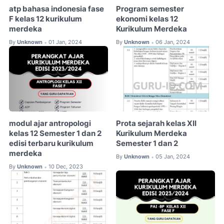
atp bahasa indonesia fase
Program semester
F kelas 12 kurikulum
ekonomi kelas 12
merdeka
Kurikulum Merdeka
By
Unknown
01 Jan, 2024
By
Unknown
06 Jan, 2024
•
•
modul ajar antropologi
Prota sejarah kelas XII
kelas 12 Semester 1 dan 2
Kurikulum Merdeka
edisi terbaru kurikulum
Semester 1 dan 2
merdeka
By
Unknown
05 Jan, 2024
•
By
Unknown
10 Dec, 2023
•