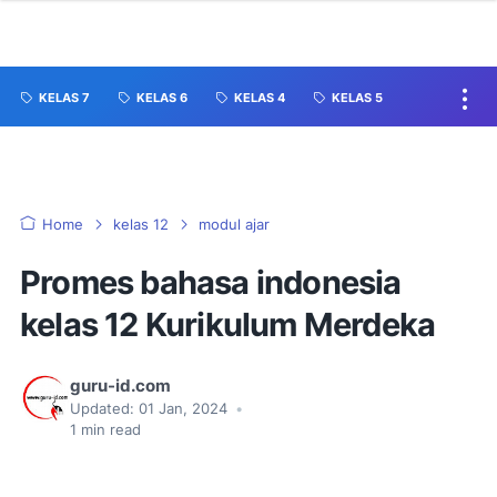
KELAS 7
KELAS 6
KELAS 4
KELAS 5
Home
kelas 12
modul ajar
Promes bahasa indonesia
kelas 12 Kurikulum Merdeka
guru-id.com
Updated:
01 Jan, 2024
•
1
min read