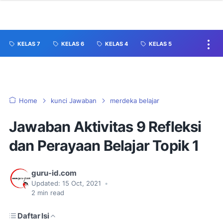
KELAS 7
KELAS 6
KELAS 4
KELAS 5
Home
kunci Jawaban
merdeka belajar
Jawaban Aktivitas 9 Refleksi
dan Perayaan Belajar Topik 1
guru-id.com
Updated:
15 Oct, 2021
•
2
min read
Daftar Isi