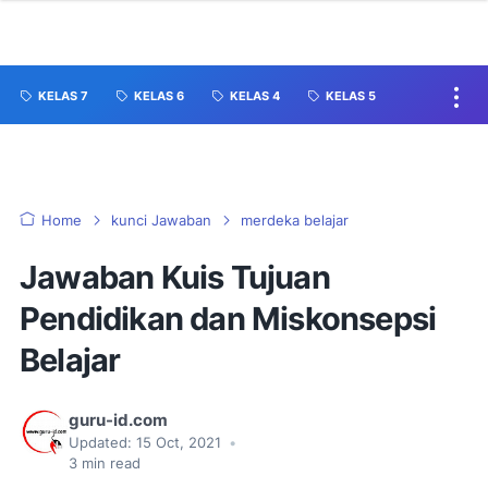
KELAS 7
KELAS 6
KELAS 4
KELAS 5
Home
kunci Jawaban
merdeka belajar
Jawaban Kuis Tujuan
Pendidikan dan Miskonsepsi
Belajar
guru-id.com
Updated:
15 Oct, 2021
•
3
min read