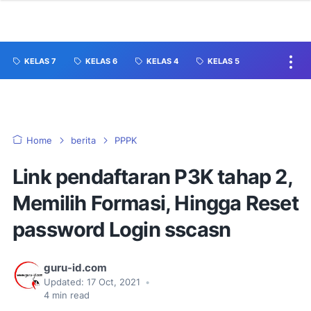
KELAS 7
KELAS 6
KELAS 4
KELAS 5
Home
berita
PPPK
Link pendaftaran P3K tahap 2,
Memilih Formasi, Hingga Reset
password Login sscasn
guru-id.com
Updated:
17 Oct, 2021
•
4
min read