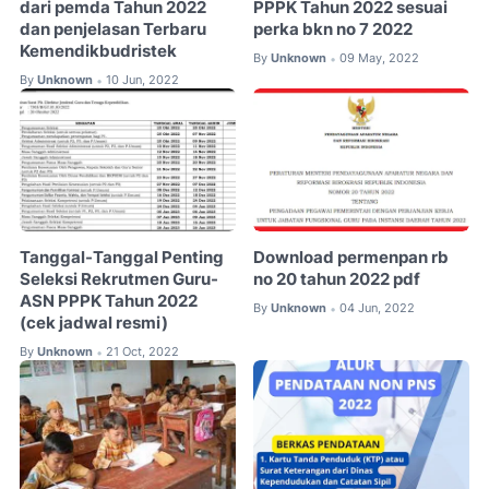
dari pemda Tahun 2022
PPPK Tahun 2022 sesuai
dan penjelasan Terbaru
perka bkn no 7 2022
Kemendikbudristek
By
Unknown
09 May, 2022
•
By
Unknown
10 Jun, 2022
•
Tanggal-Tanggal Penting
Download permenpan rb
Seleksi Rekrutmen Guru-
no 20 tahun 2022 pdf
ASN PPPK Tahun 2022
By
Unknown
04 Jun, 2022
•
(cek jadwal resmi)
By
Unknown
21 Oct, 2022
•